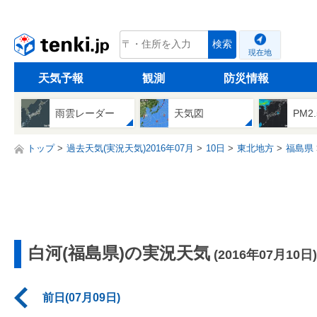
tenki.jp
検索
現在地
天気予報
観測
防災情報
雨雲レーダー
天気図
PM2
トップ
過去天気(実況天気)2016年07月
10日
東北地方
福島県
白河(福島県)の実況天気
(2016年07月10日)
前日(07月09日)