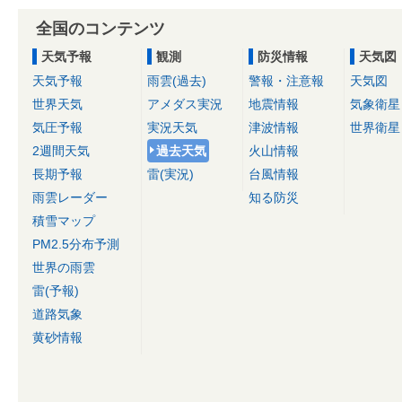
全国のコンテンツ
天気予報
観測
防災情報
天気図
天気予報
雨雲(過去)
警報・注意報
天気図
世界天気
アメダス実況
地震情報
気象衛星
気圧予報
実況天気
津波情報
世界衛星
2週間天気
過去天気
火山情報
長期予報
雷(実況)
台風情報
雨雲レーダー
知る防災
積雪マップ
PM2.5分布予測
世界の雨雲
雷(予報)
道路気象
黄砂情報