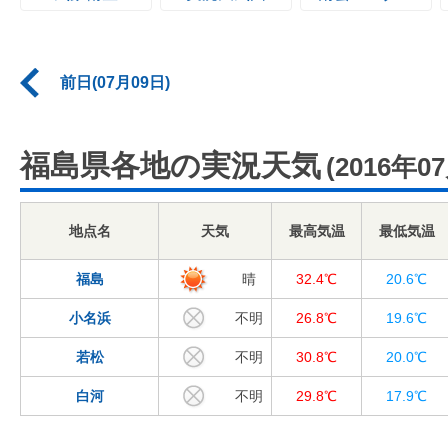
前日(07月09日)
福島県各地の実況天気
(2016年0
地点名
天気
最高気温
最低気温
福島
晴
32.4℃
20.6℃
小名浜
不明
26.8℃
19.6℃
若松
不明
30.8℃
20.0℃
白河
不明
29.8℃
17.9℃