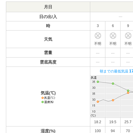
月日
日の出/入
---
時
3
6
9
天気
不明
不明
不明
雲量
---
---
---
雲底高度
---
---
---
1
朝までの最低気温
気温(℃)
18.2
19.5
25.7
湿度(%)
100
94
70