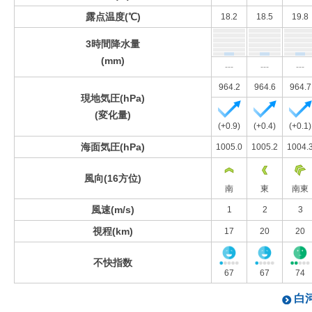
露点温度(℃)
18.2
18.5
19.8
3時間降水量
(mm)
---
---
---
964.2
964.6
964.7
現地気圧(hPa)
(変化量)
(+0.9)
(+0.4)
(+0.1)
海面気圧(hPa)
1005.0
1005.2
1004.
風向(16方位)
南
東
南東
風速(m/s)
1
2
3
視程(km)
17
20
20
不快指数
67
67
74
白河