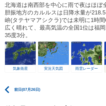
北海道は南西部を中心に雨で夜はほぼ
胆振地方のカルルスは日降水量が218.
峅(タテヤマアシクラ)では未明に1時間
広く晴れて、最高気温の全国1位は福
35度3分。
気象衛星
実況天気図
雨雲レーダー
前日(07月26日)