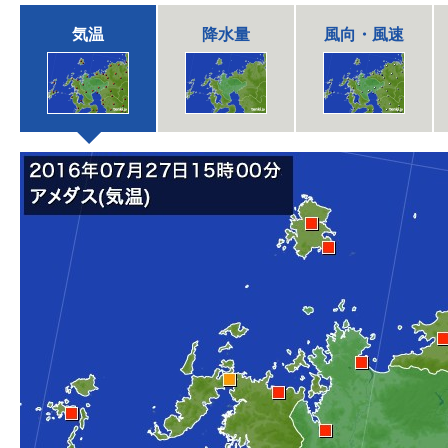
気温
降水量
風向・風速