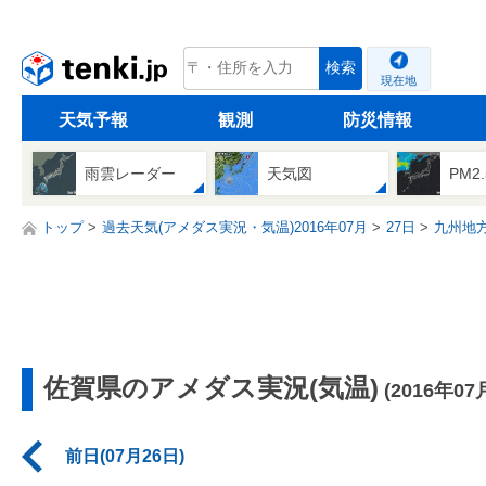
tenki.jp
検索
現在地
天気予報
観測
防災情報
雨雲レーダー
天気図
PM2
トップ
過去天気(アメダス実況・気温)2016年07月
27日
九州地
佐賀県のアメダス実況(気温)
(2016年07
前日(07月26日)