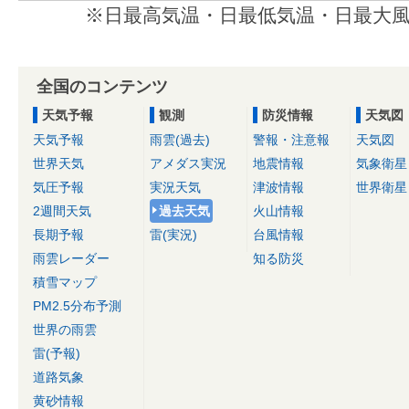
※日最高気温・日最低気温・日最大風
全国のコンテンツ
天気予報
観測
防災情報
天気図
天気予報
雨雲(過去)
警報・注意報
天気図
世界天気
アメダス実況
地震情報
気象衛星
気圧予報
実況天気
津波情報
世界衛星
2週間天気
過去天気
火山情報
長期予報
雷(実況)
台風情報
雨雲レーダー
知る防災
積雪マップ
PM2.5分布予測
世界の雨雲
雷(予報)
道路気象
黄砂情報