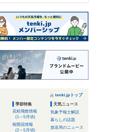
tenki.jpトップ
季節特集
天気ニュース
花粉飛散情報
気象予報士解説
(1～5月頃)
暮らしの話題
桜開花情報
放送局のニュース
(2～5月頃)