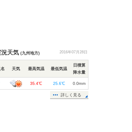
実況天気
2016年07月28日
(九州地方)
日積算
点名
天気
最高気温
最低気温
降水量
賀
35.4℃
25.6℃
0.0
mm
詳しく見る