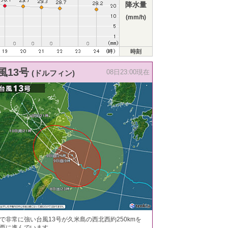
降水量
(mm/h)
時刻
風13号
(ドルフィン)
08日23:00現在
で非常に強い台風13号が久米島の西北西約250kmを
西に進んでいます