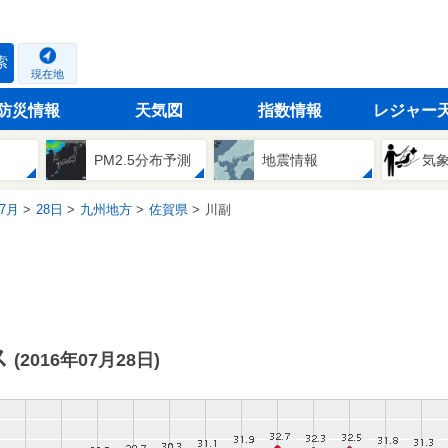
索
現在地
防災情報
天気図
指数情報
レジャー
PM2.5分布予測
地震情報
気
7月
28日
九州地方
佐賀県
川副
ス
(2016年07月28日)