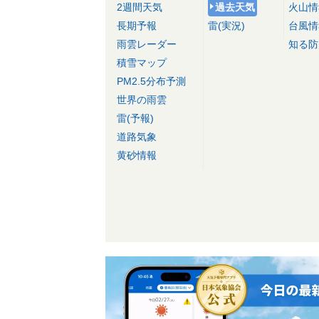
2週間天気
過去天気
火山情
長期予報
雷(実況)
台風情
雨雲レーダー
知る防
積雪マップ
PM2.5分布予測
世界の雨雲
雷(予報)
道路気象
黄砂情報