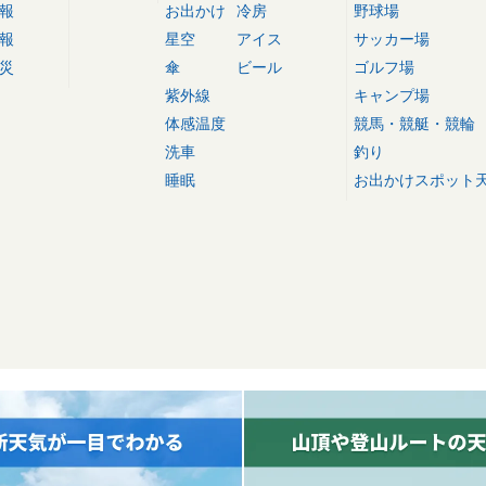
報
お出かけ
冷房
野球場
報
星空
アイス
サッカー場
災
傘
ビール
ゴルフ場
紫外線
キャンプ場
体感温度
競馬・競艇・競輪
洗車
釣り
睡眠
お出かけスポット