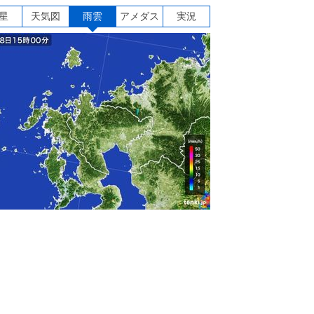
星
天気図
雨雲
アメダス
実況