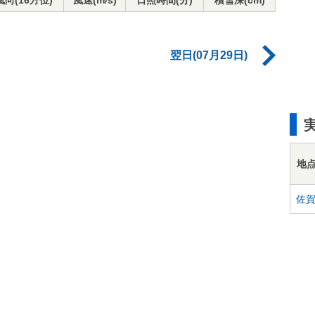
風向(16方位)
風速(m/s)
日照時間(分)
積雪深(cm)
翌日(07月29日)
地
佐