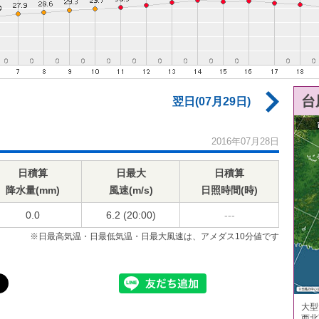
台
翌日(07月29日)
2016年07月28日
日積算
日最大
日積算
降水量(mm)
風速(m/s)
日照時間(時)
0.0
6.2 (20:00)
---
※日最高気温・日最低気温・日最大風速は、アメダス10分値です
大型
西北