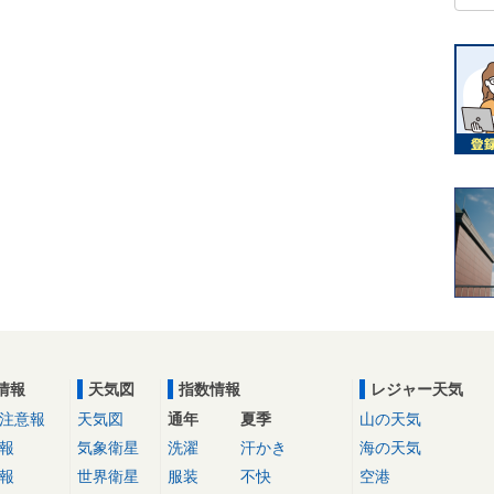
情報
天気図
指数情報
レジャー天気
注意報
天気図
通年
夏季
山の天気
報
気象衛星
洗濯
汗かき
海の天気
報
世界衛星
服装
不快
空港