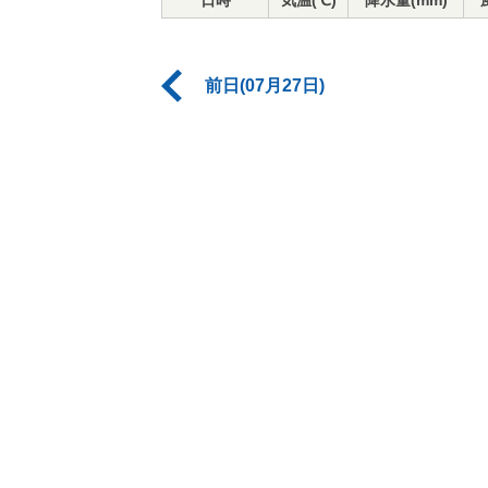
日時
気温(℃)
降水量(mm)
前日(07月27日)