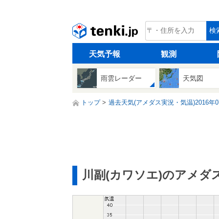
tenki.jp
検
天気予報
観測
雨雲レーダー
天気図
トップ
過去天気(アメダス実況・気温)2016年0
川副(カワソエ)のアメダ