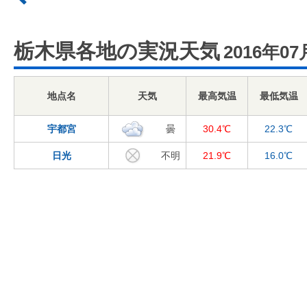
栃木県各地の実況天気
2016年07
地点名
天気
最高気温
最低気温
宇都宮
曇
30.4℃
22.3℃
日光
不明
21.9℃
16.0℃