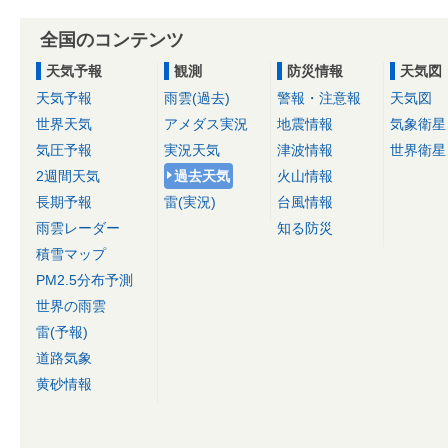
全国のコンテンツ
天気予報
観測
防災情報
天気図
天気予報
雨雲(過去)
警報・注意報
天気図
世界天気
アメダス実況
地震情報
気象衛星
気圧予報
実況天気
津波情報
世界衛星
2週間天気
過去天気
火山情報
長期予報
雷(実況)
台風情報
雨雲レーダー
知る防災
積雪マップ
PM2.5分布予測
世界の雨雲
雷(予報)
道路気象
黄砂情報