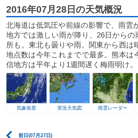
2016年07月28日の天気概況
北海道は低気圧や前線の影響で、雨雲
地方では激しい雨が降り、26日からの
所も。東北も曇りや雨。関東から西は
地点数は今年これまでで最多。熊本は
信地方は平年より1週間遅く梅雨明け。
気象衛星
実況天気図
雨雲レーダー
前日(07月27日)