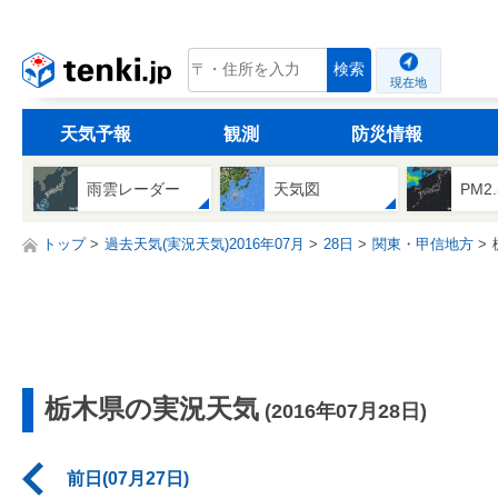
tenki.jp
検索
現在地
天気予報
観測
防災情報
雨雲レーダー
天気図
PM2
トップ
過去天気(実況天気)2016年07月
28日
関東・甲信地方
栃木県の実況天気
(2016年07月28日)
前日(07月27日)