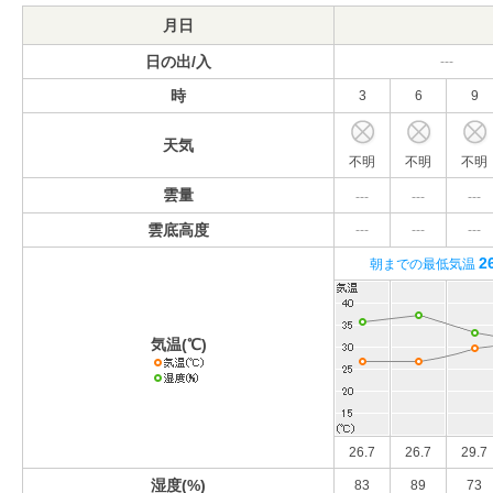
月日
日の出/入
---
時
3
6
9
天気
不明
不明
不明
雲量
---
---
---
雲底高度
---
---
---
2
朝までの最低気温
気温(℃)
26.7
26.7
29.7
湿度(%)
83
89
73