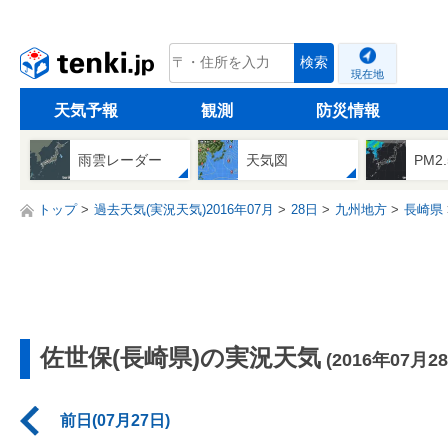
tenki.jp
検索
現在地
天気予報
観測
防災情報
雨雲レーダー
天気図
PM2
トップ
過去天気(実況天気)2016年07月
28日
九州地方
長崎県
佐世保(長崎県)の実況天気
(2016年07月2
前日(07月27日)