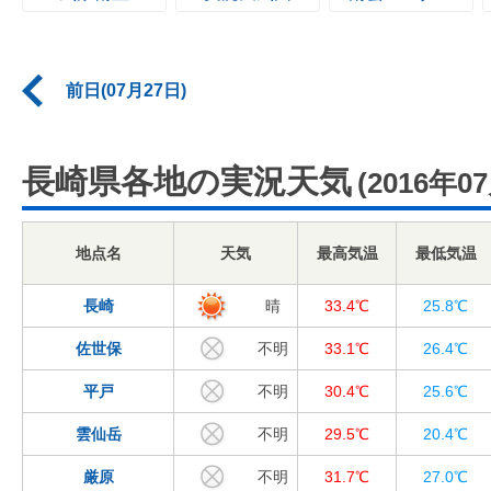
前日(07月27日)
長崎県各地の実況天気
(2016年0
地点名
天気
最高気温
最低気温
長崎
晴
33.4℃
25.8℃
佐世保
不明
33.1℃
26.4℃
平戸
不明
30.4℃
25.6℃
雲仙岳
不明
29.5℃
20.4℃
厳原
不明
31.7℃
27.0℃