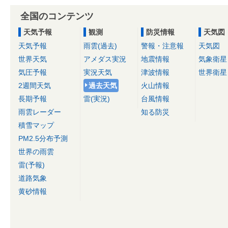
全国のコンテンツ
天気予報
観測
防災情報
天気図
天気予報
雨雲(過去)
警報・注意報
天気図
世界天気
アメダス実況
地震情報
気象衛星
気圧予報
実況天気
津波情報
世界衛星
2週間天気
過去天気
火山情報
長期予報
雷(実況)
台風情報
雨雲レーダー
知る防災
積雪マップ
PM2.5分布予測
世界の雨雲
雷(予報)
道路気象
黄砂情報