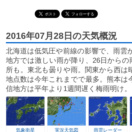
2016年07月28日の天気概況
北海道は低気圧や前線の影響で、雨雲
地方では激しい雨が降り、26日からの
所も。東北も曇りや雨。関東から西は
地点数は今年これまでで最多。熊本は
信地方は平年より1週間遅く梅雨明け。
気象衛星
実況天気図
雨雲レーダー