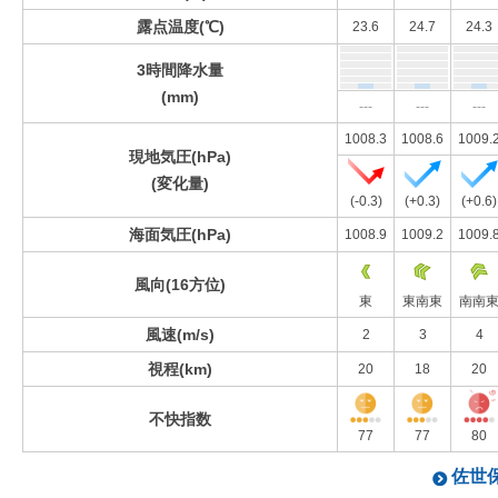
露点温度(℃)
23.6
24.7
24.3
3時間降水量
(mm)
---
---
---
1008.3
1008.6
1009.
現地気圧(hPa)
(変化量)
(-0.3)
(+0.3)
(+0.6)
海面気圧(hPa)
1008.9
1009.2
1009.
風向(16方位)
東
東南東
南南
風速(m/s)
2
3
4
視程(km)
20
18
20
不快指数
77
77
80
佐世保