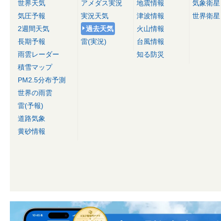
世界天気
アメダス実況
地震情報
気象衛星
気圧予報
実況天気
津波情報
世界衛星
2週間天気
過去天気
火山情報
長期予報
雷(実況)
台風情報
雨雲レーダー
知る防災
積雪マップ
PM2.5分布予測
世界の雨雲
雷(予報)
道路気象
黄砂情報