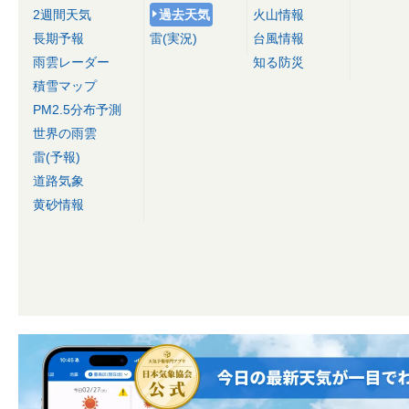
2週間天気
過去天気
火山情報
長期予報
雷(実況)
台風情報
雨雲レーダー
知る防災
積雪マップ
PM2.5分布予測
世界の雨雲
雷(予報)
道路気象
黄砂情報