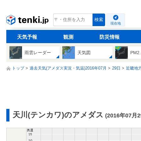
tenki.jp
検索
現在地
天気予報
観測
防災情報
雨雲レーダー
天気図
PM2
トップ
過去天気(アメダス実況・気温)2016年07月
29日
近畿地
天川(テンカワ)のアメダス
(2016年07月2