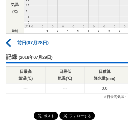
気温
(℃)
時刻
前日(07月28日)
記録
(2016年07月29日)
日最高
日最低
日積算
気温(℃)
気温(℃)
降水量(mm)
---
---
0.0
※日最高気温・