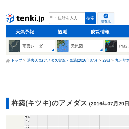
tenki.jp
検索
現在地
天気予報
観測
防災情報
雨雲レーダー
天気図
PM2
トップ
過去天気(アメダス実況・気温)2016年07月
29日
九州地
杵築(キツキ)のアメダス
(2016年07月29日