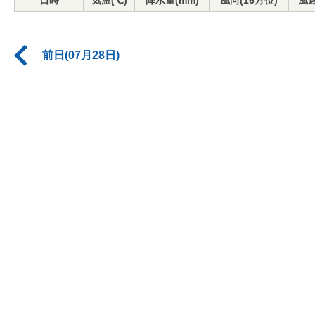
日時
気温(℃)
降水量(mm)
風向(16方位)
風速
前日(07月28日)