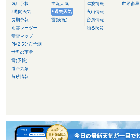
気圧予報
実況天気
津波情報
世界衛星
2週間天気
過去天気
火山情報
長期予報
雷(実況)
台風情報
雨雲レーダー
知る防災
積雪マップ
PM2.5分布予測
世界の雨雲
雷(予報)
道路気象
黄砂情報