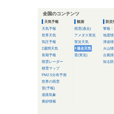
全国のコンテンツ
天気予報
観測
防災
天気予報
雨雲(過去)
警報・
世界天気
アメダス実況
地震情
気圧予報
実況天気
津波情
2週間天気
過去天気
火山情
長期予報
雷(実況)
台風情
雨雲レーダー
知る防
積雪マップ
PM2.5分布予測
世界の雨雲
雷(予報)
道路気象
黄砂情報