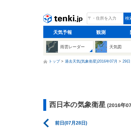
tenki.jp
検
天気予報
観測
雨雲レーダー
天気図
トップ
過去天気(気象衛星)2016年07月
29日
西日本の気象衛星
(2016年0
前日(07月28日)