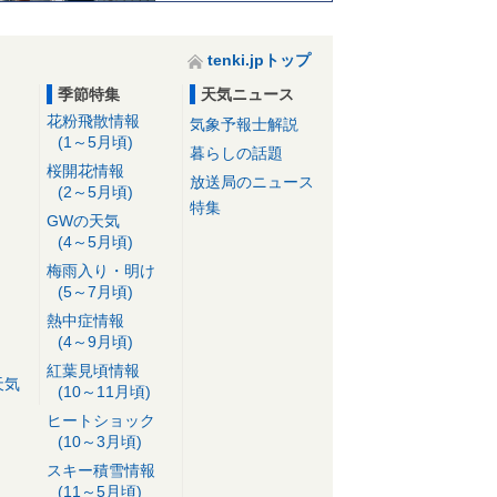
tenki.jpトップ
季節特集
天気ニュース
花粉飛散情報
気象予報士解説
(1～5月頃)
暮らしの話題
桜開花情報
放送局のニュース
(2～5月頃)
特集
GWの天気
(4～5月頃)
梅雨入り・明け
(5～7月頃)
熱中症情報
(4～9月頃)
紅葉見頃情報
天気
(10～11月頃)
ヒートショック
(10～3月頃)
スキー積雪情報
(11～5月頃)