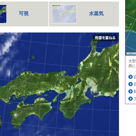
可視
水蒸気
大型
西に