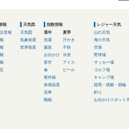
情報
天気図
指数情報
レジャー天気
注意報
天気図
通年
夏季
山の天気
報
気象衛星
洗濯
汗かき
海の天気
報
世界衛星
服装
不快
空港
報
お出かけ
冷房
野球場
報
星空
アイス
サッカー場
災
傘
ビール
ゴルフ場
紫外線
キャンプ場
体感温度
競馬・競艇・競輪
洗車
釣り
睡眠
お出かけスポット