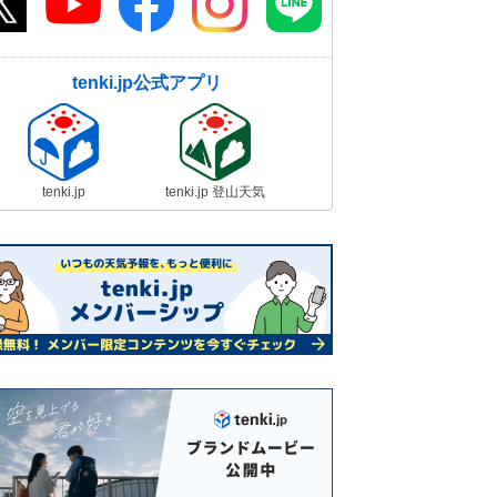
tenki.jp公式アプリ
tenki.jp
tenki.jp 登山天気