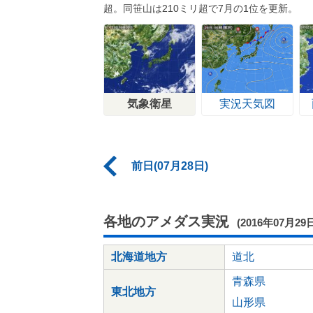
超。同笹山は210ミリ超で7月の1位を更新。
気象衛星
実況天気図
前日(07月28日)
各地のアメダス実況
(2016年07月29
北海道地方
道北
青森県
東北地方
山形県