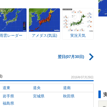
雨雲レーダー
アメダス(気温)
実況天気
翌日(07月30日)
日)
2016年07月29日
道東
道央
道南
岩手県
宮城県
秋田県
福島県