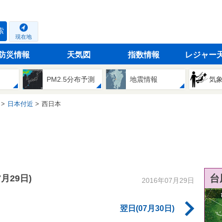
索
現在地
防災情報
天気図
指数情報
レジャー
PM2.5分布予測
地震情報
気
日本付近
西日本
台
7月29日)
2016年07月29日
翌日(07月30日)