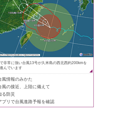
で非常に強い台風13号が久米島の西北西約200kmを
進んでいます
台風情報のみかた
台風の接近、上陸に備えて
知る防災
アプリで台風進路予報を確認