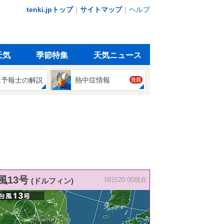
tenki.jpトップ
｜
サイトマップ
｜
ヘルプ
天気
季節特集
天気ニュース
象予報士の解説
熱中症情報
注目
風13号
(ドルフィン)
08日20:00現在