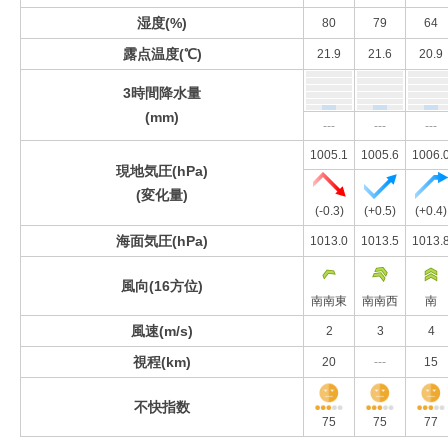
湿度(%)
80
79
64
露点温度(℃)
21.9
21.6
20.9
3時間降水量
(mm)
---
---
---
1005.1
1005.6
1006.
現地気圧(hPa)
(変化量)
(-0.3)
(+0.5)
(+0.4)
海面気圧(hPa)
1013.0
1013.5
1013.
風向(16方位)
南南東
南南西
南
風速(m/s)
2
3
4
視程(km)
20
---
15
不快指数
75
75
77