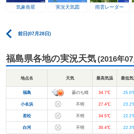
気象衛星
実況天気図
雨雲レーダー
前日(07月28日)
福島県各地の実況天気
(2016年0
地点名
天気
最高気温
最低気
福島
曇のち晴
34.7℃
25.0
小名浜
不明
27.4℃
23.2
若松
不明
34.5℃
22.2
白河
不明
30.4℃
22.3