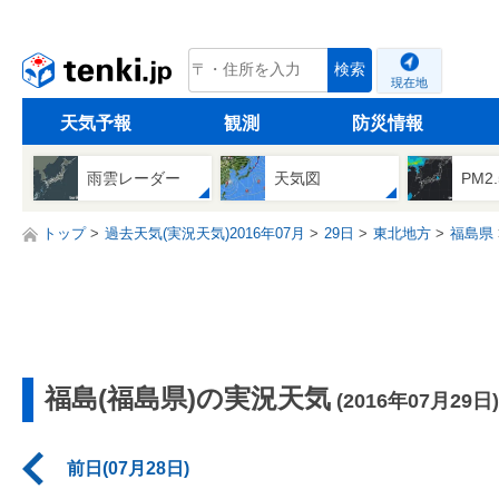
tenki.jp
検索
現在地
天気予報
観測
防災情報
雨雲レーダー
天気図
PM2
トップ
過去天気(実況天気)2016年07月
29日
東北地方
福島県
福島(福島県)の実況天気
(2016年07月29日)
前日(07月28日)