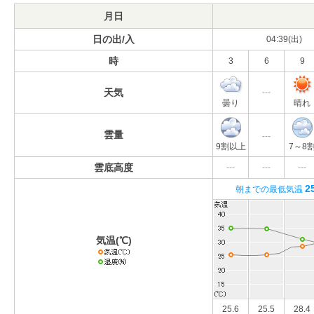
月日
日の出/入
04:39(出)
時
3
6
9
天気
---
曇り
晴れ
雲量
---
9割以上
7～8
雲底高度
---
---
---
2
朝までの最低気温
気温(℃)
25.6
25.5
28.4