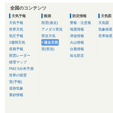
全国のコンテンツ
天気予報
観測
防災情報
天気図
天気予報
雨雲(過去)
警報・注意報
天気図
世界天気
アメダス実況
地震情報
気象衛星
気圧予報
実況天気
津波情報
世界衛星
2週間天気
過去天気
火山情報
長期予報
雷(実況)
台風情報
雨雲レーダー
知る防災
積雪マップ
PM2.5分布予測
世界の雨雲
雷(予報)
道路気象
黄砂情報