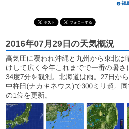
福島
2016年07月29日の天気概況
高気圧に覆われ沖縄と九州から東北は
けして広く今年これまでで一番の暑さ
34度7分を観測。北海道は雨。27日か
中杵臼(ナカキネウス)で300ミリ超。同
の1位を更新。