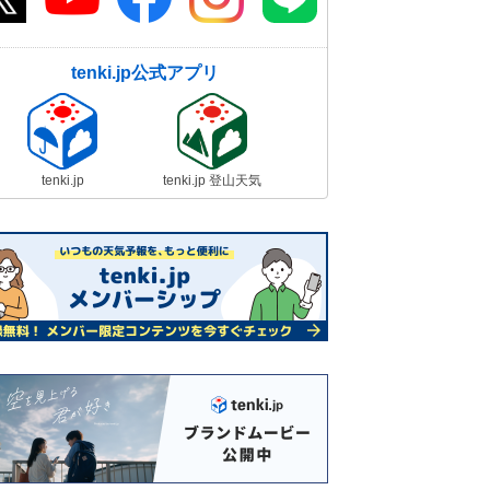
tenki.jp公式アプリ
tenki.jp
tenki.jp 登山天気