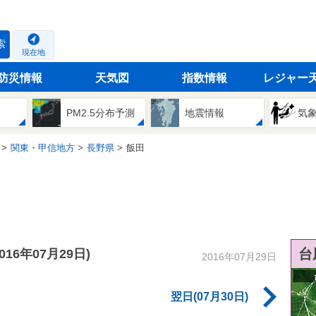
索
現在地
防災情報
天気図
指数情報
レジャー
PM2.5分布予測
地震情報
気
関東・甲信地方
長野県
飯田
台
2016年07月29日)
2016年07月29日
翌日(07月30日)