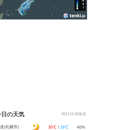
今日の天気
06日18:00発表
道(札幌市)
30℃
/
18℃
40%