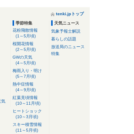
tenki.jpトップ
季節特集
天気ニュース
花粉飛散情報
気象予報士解説
(1～5月頃)
暮らしの話題
桜開花情報
放送局のニュース
(2～5月頃)
特集
GWの天気
(4～5月頃)
梅雨入り・明け
(5～7月頃)
熱中症情報
(4～9月頃)
紅葉見頃情報
天気
(10～11月頃)
ヒートショック
(10～3月頃)
スキー積雪情報
(11～5月頃)