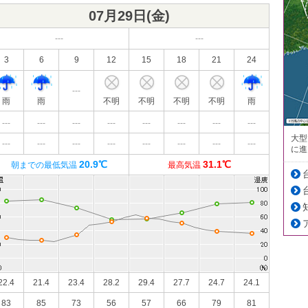
07月29日(
金
)
---
---
3
6
9
12
15
18
21
24
---
雨
雨
不明
不明
不明
不明
雨
---
---
---
---
---
---
---
---
大型
---
---
---
---
---
---
---
---
に進
20.9℃
31.1℃
朝までの最低気温
最高気温
22.4
21.4
23.4
28.2
29.4
27.7
24.7
24.1
83
85
73
56
57
66
79
81