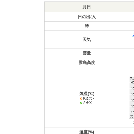
月日
日の出/入
時
天気
雲量
雲底高度
気温(℃)
湿度(%)