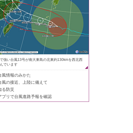
で強い台風13号が南大東島の北東約130kmを西北西
んでいます
台風情報のみかた
台風の接近、上陸に備えて
知る防災
アプリで台風進路予報を確認