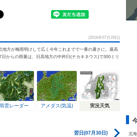
(2016年07月29日)
北地方が梅雨明けして広く今年これまでで一番の暑さに。最高
7日からの雨量は、日高地方の中杵臼(ナカキネウス)で300ミリ
雨雲レーダー
アメダス(気温)
実況天気
翌日(07月30日)
北海