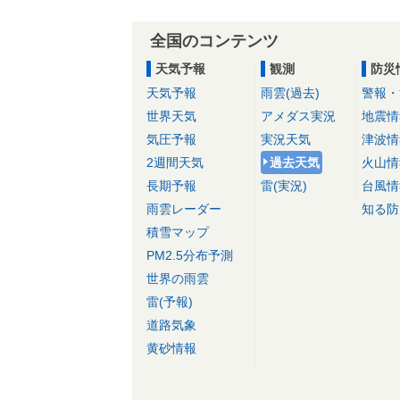
全国のコンテンツ
天気予報
観測
防災
天気予報
雨雲(過去)
警報・
世界天気
アメダス実況
地震情
気圧予報
実況天気
津波情
2週間天気
過去天気
火山情
長期予報
雷(実況)
台風情
雨雲レーダー
知る防
積雪マップ
PM2.5分布予測
世界の雨雲
雷(予報)
道路気象
黄砂情報