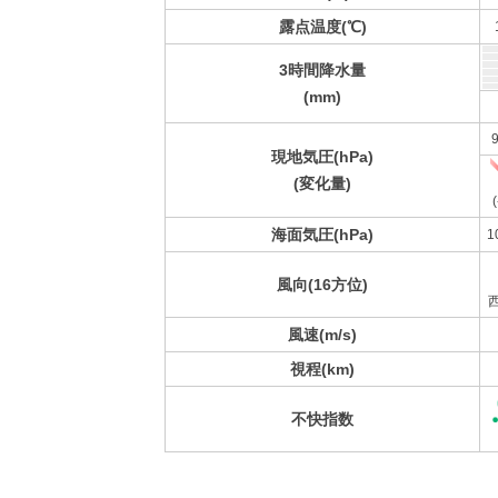
露点温度(℃)
3時間降水量
(mm)
9
現地気圧(hPa)
(変化量)
(
海面気圧(hPa)
1
風向(16方位)
風速(m/s)
視程(km)
不快指数