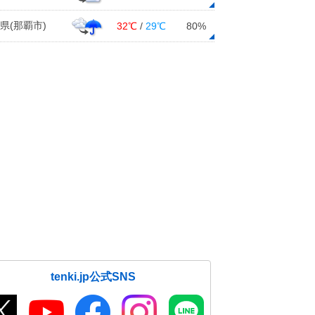
県(那覇市)
32℃
/
29℃
80%
tenki.jp公式SNS