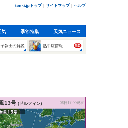
tenki.jpトップ
｜
サイトマップ
｜
ヘルプ
天気
季節特集
天気ニュース
象予報士の解説
熱中症情報
注目
風13号
(ドルフィン)
06日17:00現在