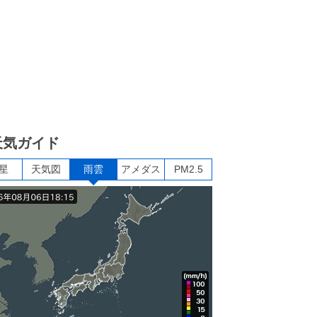
天気ガイド
星
天気図
雨雲
アメダス
PM2.5