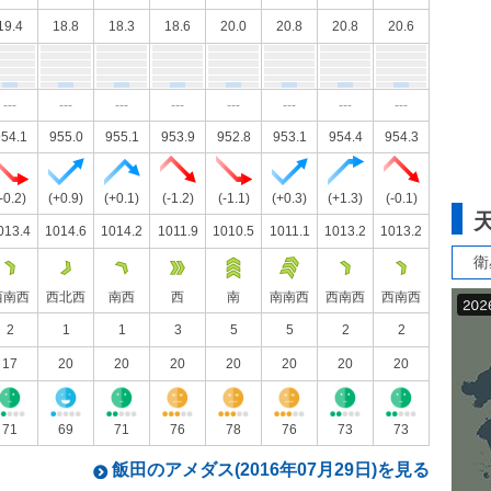
19.4
18.8
18.3
18.6
20.0
20.8
20.8
20.6
---
---
---
---
---
---
---
---
54.1
955.0
955.1
953.9
952.8
953.1
954.4
954.3
-0.2)
(+0.9)
(+0.1)
(-1.2)
(-1.1)
(+0.3)
(+1.3)
(-0.1)
013.4
1014.6
1014.2
1011.9
1010.5
1011.1
1013.2
1013.2
衛
西南西
西北西
南西
西
南
南南西
西南西
西南西
2
1
1
3
5
5
2
2
17
20
20
20
20
20
20
20
71
69
71
76
78
76
73
73
飯田のアメダス(2016年07月29日)を見る