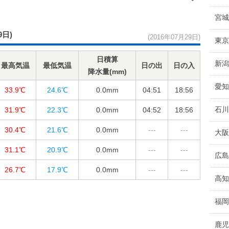
宮城
9日)
(2016年07月29日)
東京
日積算
新潟
最高気温
最低気温
日の出
日の入
降水量(mm)
愛知
33.9℃
24.6℃
0.0
mm
04:51
18:56
石川
31.9℃
22.3℃
0.0
mm
04:52
18:56
30.4℃
21.6℃
0.0
mm
---
---
大阪
31.1℃
20.9℃
0.0
mm
---
---
広島
26.7℃
17.9℃
0.0
mm
---
---
高知
福岡
鹿児