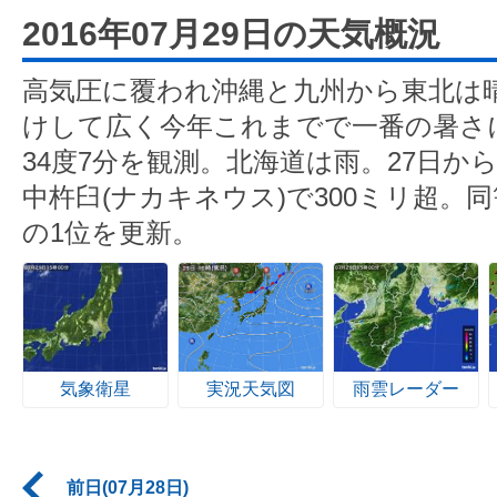
2016年07月29日の天気概況
高気圧に覆われ沖縄と九州から東北は
けして広く今年これまでで一番の暑さ
34度7分を観測。北海道は雨。27日か
中杵臼(ナカキネウス)で300ミリ超。同
の1位を更新。
気象衛星
実況天気図
雨雲レーダー
前日(07月28日)