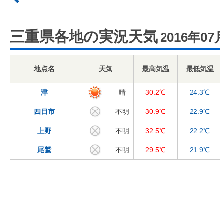
三重県各地の実況天気
2016年07
地点名
天気
最高気温
最低気温
津
晴
30.2℃
24.3℃
四日市
不明
30.9℃
22.9℃
上野
不明
32.5℃
22.2℃
尾鷲
不明
29.5℃
21.9℃