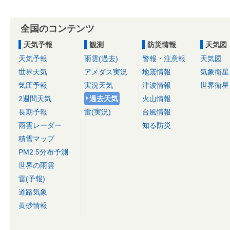
全国のコンテンツ
天気予報
観測
防災情報
天気図
天気予報
雨雲(過去)
警報・注意報
天気図
世界天気
アメダス実況
地震情報
気象衛星
気圧予報
実況天気
津波情報
世界衛星
2週間天気
過去天気
火山情報
長期予報
雷(実況)
台風情報
雨雲レーダー
知る防災
積雪マップ
PM2.5分布予測
世界の雨雲
雷(予報)
道路気象
黄砂情報