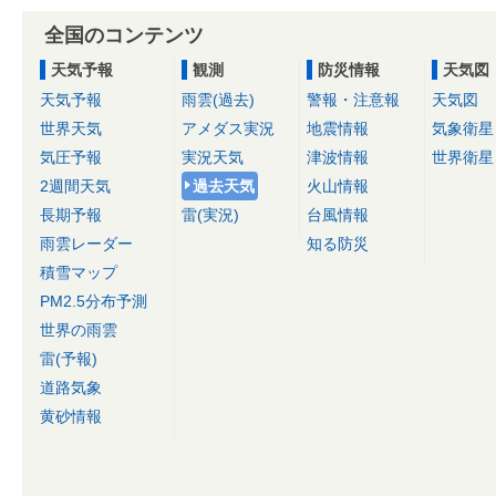
全国のコンテンツ
天気予報
観測
防災情報
天気図
天気予報
雨雲(過去)
警報・注意報
天気図
世界天気
アメダス実況
地震情報
気象衛星
気圧予報
実況天気
津波情報
世界衛星
2週間天気
過去天気
火山情報
長期予報
雷(実況)
台風情報
雨雲レーダー
知る防災
積雪マップ
PM2.5分布予測
世界の雨雲
雷(予報)
道路気象
黄砂情報