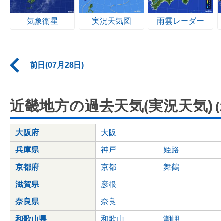
気象衛星
実況天気図
雨雲レーダー
前日(07月28日)
近畿地方の過去天気(実況天気)
大阪府
大阪
兵庫県
神戸
姫路
京都府
京都
舞鶴
滋賀県
彦根
奈良県
奈良
和歌山県
和歌山
潮岬