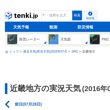
tenki.jp
検索
現在地
天気予報
観測
防災情報
雨雲レーダー
天気図
PM2
トップ
過去天気(実況天気)2016年07月
29日
近畿地方
近畿地方の実況天気
(2016年
前日(07月28日)