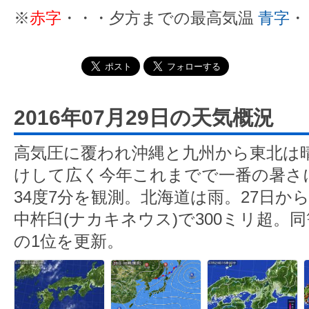
※
赤字
・・・夕方までの最高気温
青字
・
2016年07月29日の天気概況
高気圧に覆われ沖縄と九州から東北は
けして広く今年これまでで一番の暑さ
34度7分を観測。北海道は雨。27日か
中杵臼(ナカキネウス)で300ミリ超。同
の1位を更新。