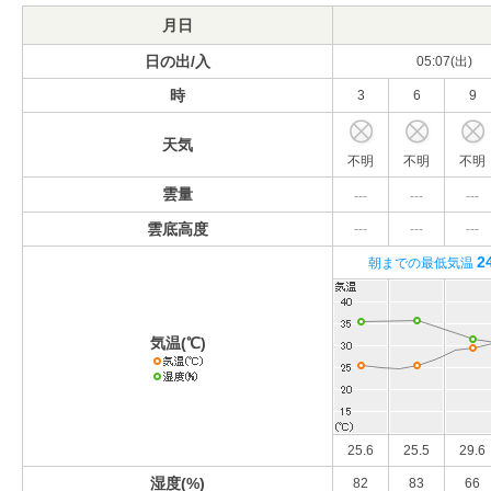
月日
日の出/入
05:07(出)
時
3
6
9
天気
不明
不明
不明
雲量
---
---
---
雲底高度
---
---
---
2
朝までの最低気温
気温(℃)
25.6
25.5
29.6
湿度(%)
82
83
66