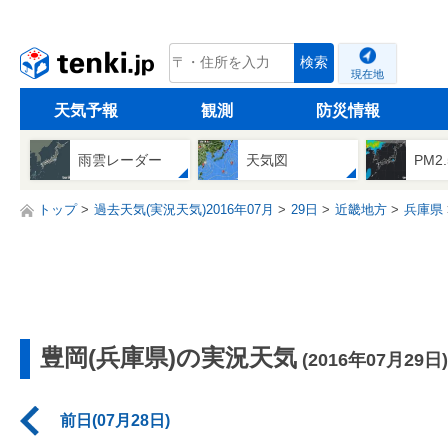
tenki.jp
検索
現在地
天気予報
観測
防災情報
雨雲レーダー
天気図
PM2
トップ
過去天気(実況天気)2016年07月
29日
近畿地方
兵庫県
豊岡(兵庫県)の実況天気
(2016年07月29日)
前日(07月28日)