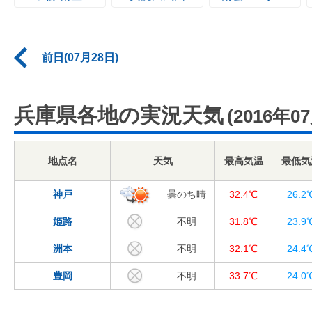
前日(07月28日)
兵庫県各地の実況天気
(2016年0
地点名
天気
最高気温
最低気
神戸
曇のち晴
32.4℃
26.2
姫路
不明
31.8℃
23.9
洲本
不明
32.1℃
24.4
豊岡
不明
33.7℃
24.0