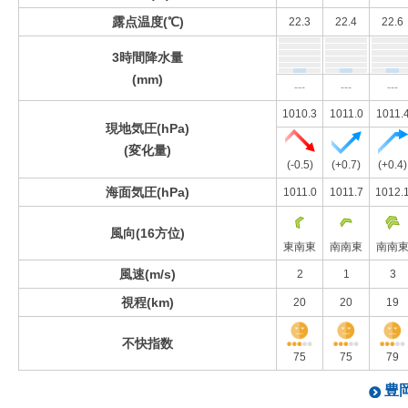
露点温度(℃)
22.3
22.4
22.6
3時間降水量
(mm)
---
---
---
1010.3
1011.0
1011.
現地気圧(hPa)
(変化量)
(-0.5)
(+0.7)
(+0.4)
海面気圧(hPa)
1011.0
1011.7
1012.
風向(16方位)
東南東
南南東
南南
風速(m/s)
2
1
3
視程(km)
20
20
19
不快指数
75
75
79
豊岡