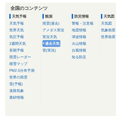
全国のコンテンツ
天気予報
観測
防災情報
天気図
天気予報
雨雲(過去)
警報・注意報
天気図
世界天気
アメダス実況
地震情報
気象衛星
気圧予報
実況天気
津波情報
世界衛星
2週間天気
過去天気
火山情報
長期予報
雷(実況)
台風情報
雨雲レーダー
知る防災
積雪マップ
PM2.5分布予測
世界の雨雲
雷(予報)
道路気象
黄砂情報