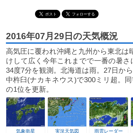
2016年07月29日の天気概況
高気圧に覆われ沖縄と九州から東北は
けして広く今年これまでで一番の暑さ
34度7分を観測。北海道は雨。27日か
中杵臼(ナカキネウス)で300ミリ超。同
の1位を更新。
気象衛星
実況天気図
雨雲レーダー