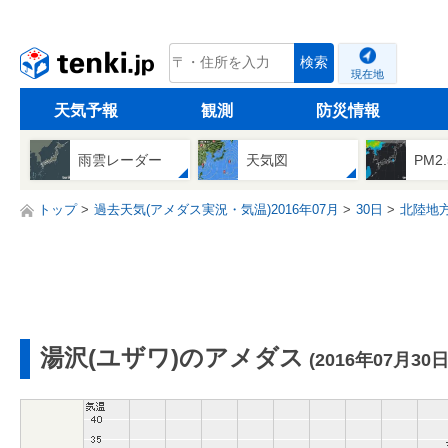
tenki.jp
検索
現在地
天気予報
観測
防災情報
雨雲レーダー
天気図
PM2
トップ
過去天気(アメダス実況・気温)2016年07月
30日
北陸地
湯沢(ユザワ)のアメダス
(2016年07月30日