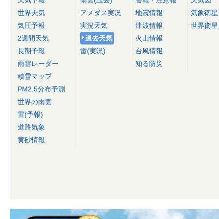
天気予報
雨雲(過去)
警報・注意報
天気図
世界天気
アメダス実況
地震情報
気象衛星
気圧予報
実況天気
津波情報
世界衛星
2週間天気
過去天気
火山情報
長期予報
雷(実況)
台風情報
雨雲レーダー
知る防災
積雪マップ
PM2.5分布予測
世界の雨雲
雷(予報)
道路気象
黄砂情報