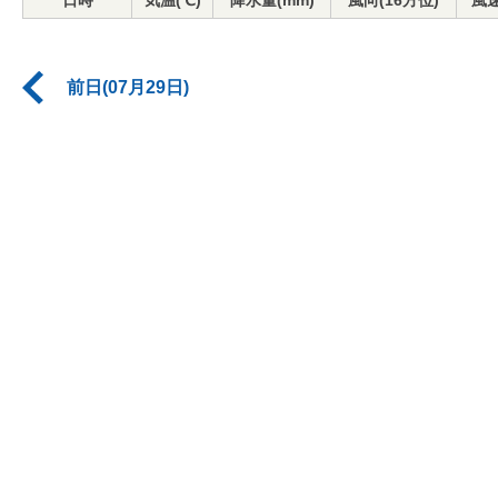
日時
気温(℃)
降水量(mm)
風向(16方位)
風速
前日(07月29日)