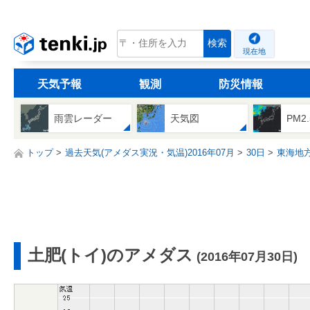
tenki.jp
検索
現在地
天気予報
観測
防災情報
雨雲レーダー
天気図
PM2
トップ
過去天気(アメダス実況・気温)2016年07月
30日
東海地
土肥(トイ)のアメダス
(2016年07月30日)