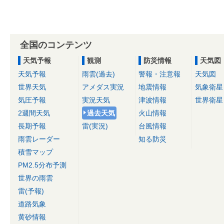
全国のコンテンツ
天気予報
観測
防災情報
天気図
天気予報
雨雲(過去)
警報・注意報
天気図
世界天気
アメダス実況
地震情報
気象衛星
気圧予報
実況天気
津波情報
世界衛星
2週間天気
過去天気
火山情報
長期予報
雷(実況)
台風情報
雨雲レーダー
知る防災
積雪マップ
PM2.5分布予測
世界の雨雲
雷(予報)
道路気象
黄砂情報