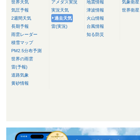
世界天気
アメダス実況
地震情報
気象衛星
気圧予報
実況天気
津波情報
世界衛星
2週間天気
過去天気
火山情報
長期予報
雷(実況)
台風情報
雨雲レーダー
知る防災
積雪マップ
PM2.5分布予測
世界の雨雲
雷(予報)
道路気象
黄砂情報