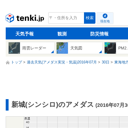
tenki.jp
検索
現在地
天気予報
観測
防災情報
雨雲レーダー
天気図
PM2
トップ
過去天気(アメダス実況・気温)2016年07月
30日
東海地
新城(シンシロ)のアメダス
(2016年07月3