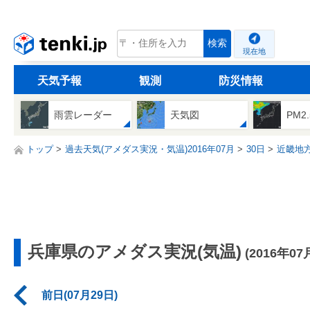
tenki.jp
検索
現在地
天気予報
観測
防災情報
雨雲レーダー
天気図
PM2
トップ
過去天気(アメダス実況・気温)2016年07月
30日
近畿地
兵庫県のアメダス実況(気温)
(2016年07
前日(07月29日)