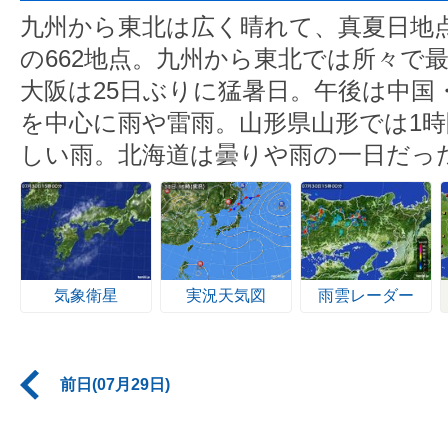
九州から東北は広く晴れて、真夏日地
の662地点。九州から東北では所々で最
大阪は25日ぶりに猛暑日。午後は中国
を中心に雨や雷雨。山形県山形では1時
しい雨。北海道は曇りや雨の一日だっ
気象衛星
実況天気図
雨雲レーダー
前日(07月29日)