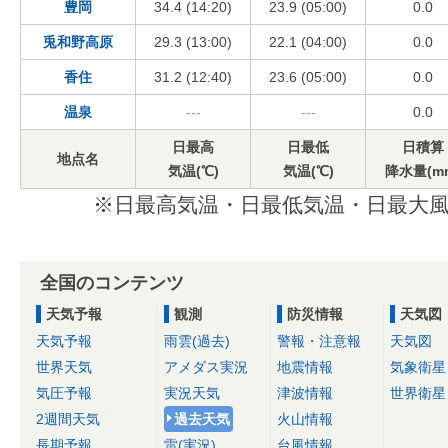
豊岡
34.4 (14:20)
23.9 (05:00)
0.0
兎和野高原
29.3 (13:00)
22.1 (04:00)
0.0
香住
31.2 (12:40)
23.6 (05:00)
0.0
温泉
---
---
0.0
日最高
日最低
日積算
地点名
気温(℃)
気温(℃)
降水量(m
※日最高気温・日最低気温・日最大風
全国のコンテンツ
天気予報
観測
防災情報
天気図
天気予報
雨雲(過去)
警報・注意報
天気図
世界天気
アメダス実況
地震情報
気象衛星
気圧予報
実況天気
津波情報
世界衛星
2週間天気
過去天気
火山情報
長期予報
雷(実況)
台風情報