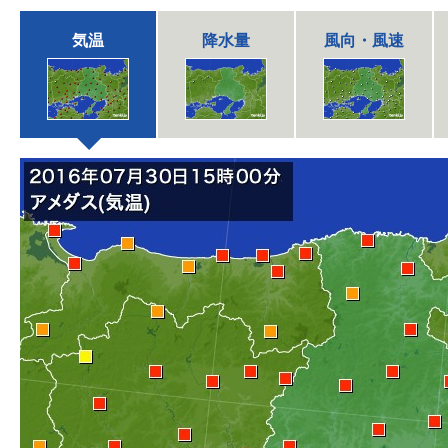
気温
降水量
風向・風速