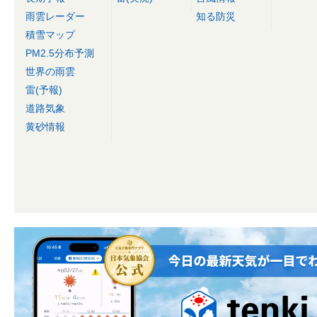
雨雲レーダー
知る防災
積雪マップ
PM2.5分布予測
世界の雨雲
雷(予報)
道路気象
黄砂情報