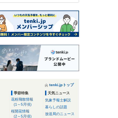
tenki.jpトップ
季節特集
天気ニュース
花粉飛散情報
気象予報士解説
(1～5月頃)
暮らしの話題
桜開花情報
放送局のニュース
(2～5月頃)