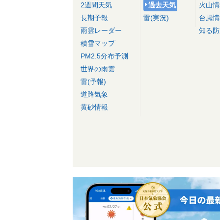
2週間天気
過去天気
火山情
長期予報
雷(実況)
台風情
雨雲レーダー
知る防
積雪マップ
PM2.5分布予測
世界の雨雲
雷(予報)
道路気象
黄砂情報