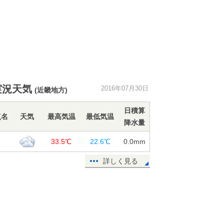
実況天気
2016年07月30日
(近畿地方)
日積算
点名
天気
最高気温
最低気温
降水量
良
33.5℃
22.6℃
0.0
mm
詳しく見る