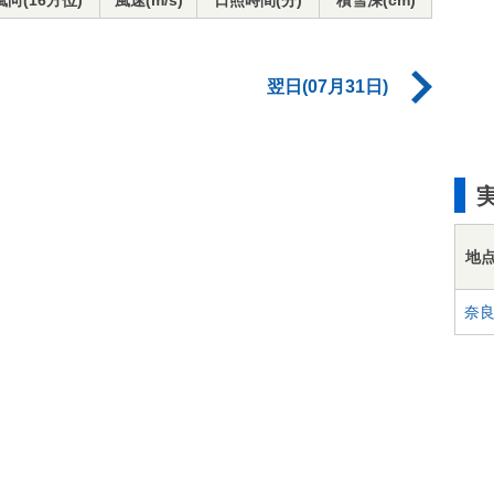
風向(16方位)
風速(m/s)
日照時間(分)
積雪深(cm)
翌日(07月31日)
地
奈