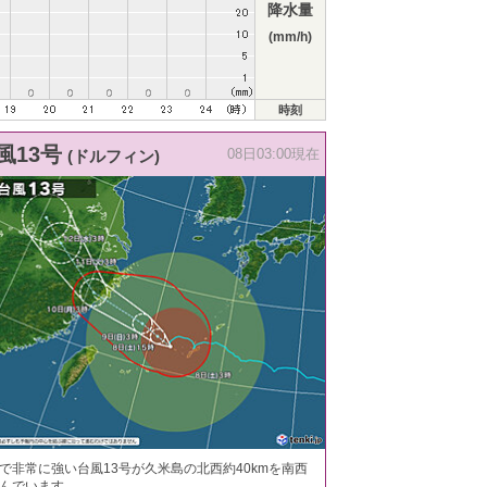
降水量
(mm/h)
時刻
風13号
(ドルフィン)
08日03:00現在
で非常に強い台風13号が久米島の北西約40kmを南西
んでいます