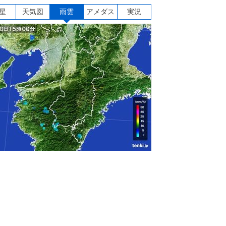
星
天気図
雨雲
アメダス
実況