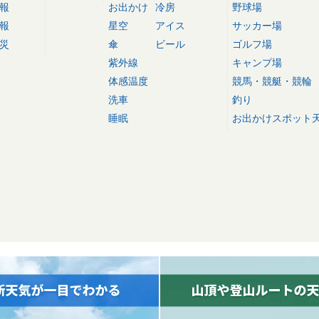
報
お出かけ
冷房
野球場
報
星空
アイス
サッカー場
災
傘
ビール
ゴルフ場
紫外線
キャンプ場
体感温度
競馬・競艇・競輪
洗車
釣り
睡眠
お出かけスポット