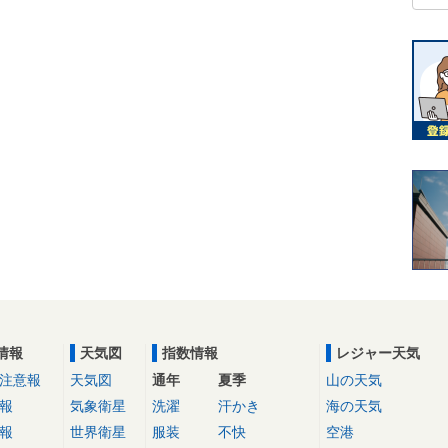
情報
天気図
指数情報
レジャー天気
注意報
天気図
通年
夏季
山の天気
報
気象衛星
洗濯
汗かき
海の天気
報
世界衛星
服装
不快
空港