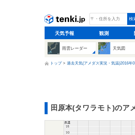
tenki.jp
検
天気予報
観測
雨雲レーダー
天気図
トップ
過去天気(アメダス実況・気温)2016年0
田原本(タワラモト)のア