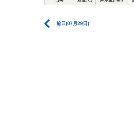
日時
気温(℃)
降水量(mm)
前日(07月29日)