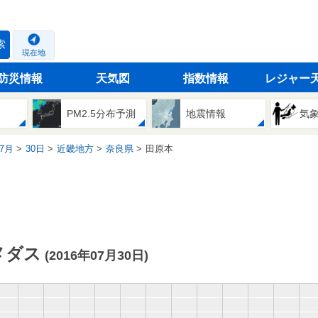
索
現在地
防災情報
天気図
指数情報
レジャー
PM2.5分布予測
地震情報
気
7月
30日
近畿地方
奈良県
田原本
メダス
(2016年07月30日)