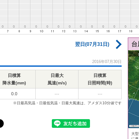
台
翌日(07月31日)
2016年07月30日
日積算
日最大
日積算
降水量(mm)
風速(m/s)
日照時間(時)
0.0
---
---
※日最高気温・日最低気温・日最大風速は、アメダス10分値です
大型
に進