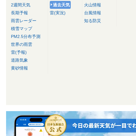
2週間天気
過去天気
火山情報
長期予報
雷(実況)
台風情報
雨雲レーダー
知る防災
積雪マップ
PM2.5分布予測
世界の雨雲
雷(予報)
道路気象
黄砂情報