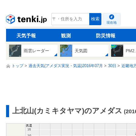
tenki.jp
検索
現在地
天気予報
観測
防災情報
雨雲レーダー
天気図
PM2
トップ
過去天気(アメダス実況・気温)2016年07月
30日
近畿地
上北山(カミキタヤマ)のアメダス
(20