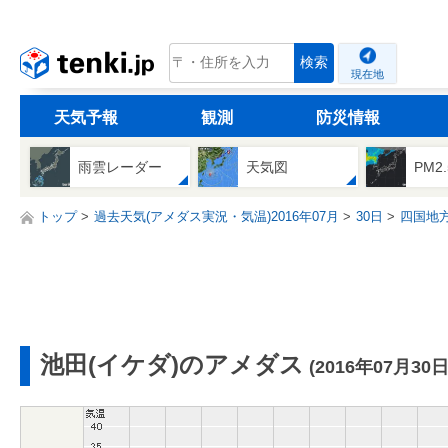
tenki.jp
検索
現在地
天気予報
観測
防災情報
雨雲レーダー
天気図
PM2
トップ
過去天気(アメダス実況・気温)2016年07月
30日
四国地
池田(イケダ)のアメダス
(2016年07月30日