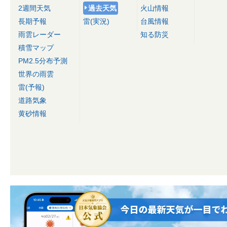
2週間天気
過去天気
火山情報
長期予報
雷(実況)
台風情報
雨雲レーダー
知る防災
積雪マップ
PM2.5分布予測
世界の雨雲
雷(予報)
道路気象
黄砂情報