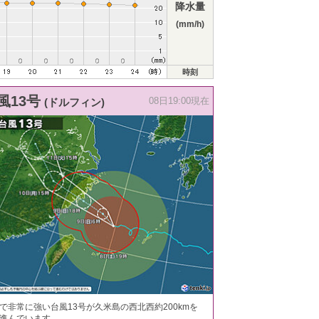
降水量
(mm/h)
時刻
風13号
(ドルフィン)
08日19:00現在
で非常に強い台風13号が久米島の西北西約200kmを
進んでいます