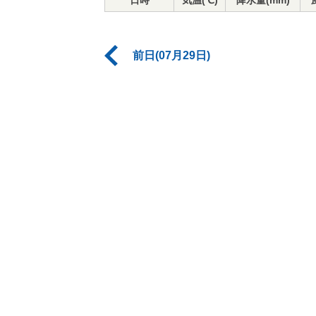
日時
気温(℃)
降水量(mm)
前日(07月29日)