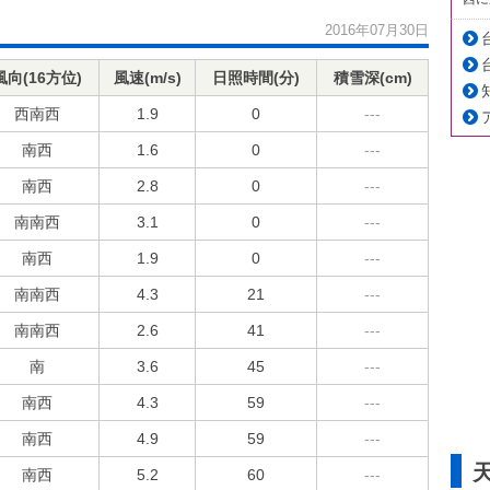
2016年07月30日
風向(16方位)
風速(m/s)
日照時間(分)
積雪深(cm)
西南西
1.9
0
---
南西
1.6
0
---
南西
2.8
0
---
南南西
3.1
0
---
南西
1.9
0
---
南南西
4.3
21
---
南南西
2.6
41
---
南
3.6
45
---
南西
4.3
59
---
南西
4.9
59
---
南西
5.2
60
---