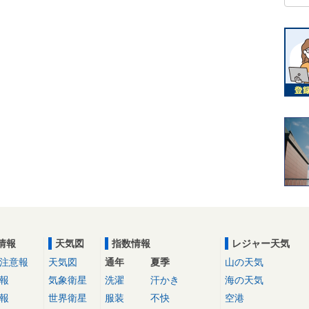
情報
天気図
指数情報
レジャー天気
注意報
天気図
通年
夏季
山の天気
報
気象衛星
洗濯
汗かき
海の天気
報
世界衛星
服装
不快
空港