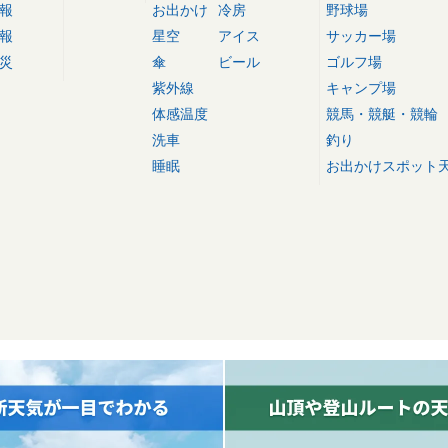
報
お出かけ
冷房
野球場
報
星空
アイス
サッカー場
災
傘
ビール
ゴルフ場
紫外線
キャンプ場
体感温度
競馬・競艇・競輪
洗車
釣り
睡眠
お出かけスポット