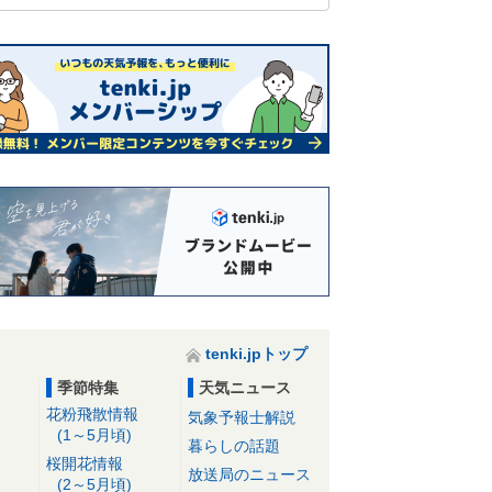
tenki.jpトップ
季節特集
天気ニュース
花粉飛散情報
気象予報士解説
(1～5月頃)
暮らしの話題
桜開花情報
放送局のニュース
(2～5月頃)