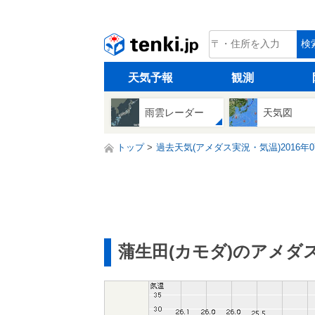
tenki.jp
検
天気予報
観測
雨雲レーダー
天気図
トップ
過去天気(アメダス実況・気温)2016年0
蒲生田(カモダ)のアメダ