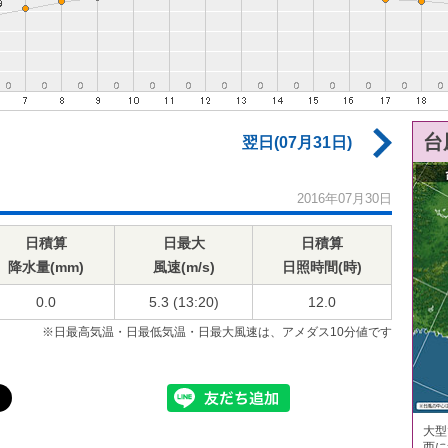
台
翌日(07月31日)
2016年07月30日
日積算
日最大
日積算
降水量(mm)
風速(m/s)
日照時間(時)
0.0
5.3 (13:20)
12.0
※日最高気温・日最低気温・日最大風速は、アメダス10分値です
大型
西に