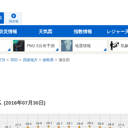
索
現在地
防災情報
天気図
指数情報
レジャー
PM2.5分布予測
地震情報
気
7月
30日
四国地方
徳島県
蒲生田
ス
(2016年07月30日)