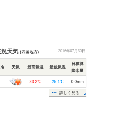
実況天気
2016年07月30日
(四国地方)
日積算
点名
天気
最高気温
最低気温
降水量
島
33.2℃
25.1℃
0.0
mm
詳しく見る