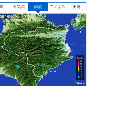
星
天気図
雨雲
アメダス
実況