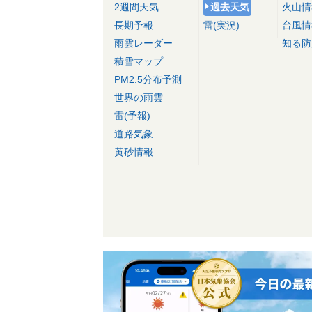
2週間天気
過去天気
火山情
長期予報
雷(実況)
台風情
雨雲レーダー
知る防
積雪マップ
PM2.5分布予測
世界の雨雲
雷(予報)
道路気象
黄砂情報