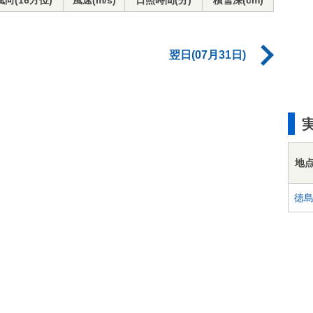
風向(16方位)
風速(m/s)
日照時間(分)
積雪深(cm)
翌日(07月31日)
地
徳