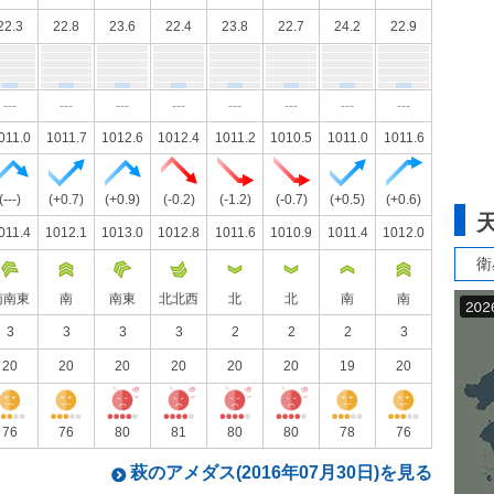
22.3
22.8
23.6
22.4
23.8
22.7
24.2
22.9
---
---
---
---
---
---
---
---
011.0
1011.7
1012.6
1012.4
1011.2
1010.5
1011.0
1011.6
(---)
(+0.7)
(+0.9)
(-0.2)
(-1.2)
(-0.7)
(+0.5)
(+0.6)
011.4
1012.1
1013.0
1012.8
1011.6
1010.9
1011.4
1012.0
衛
南南東
南
南東
北北西
北
北
南
南
3
3
3
3
2
2
2
3
20
20
20
20
20
20
19
20
76
76
80
81
80
80
78
76
萩のアメダス(2016年07月30日)を見る