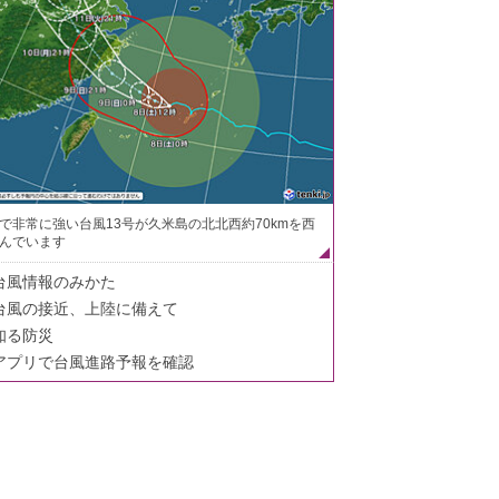
で非常に強い台風13号が久米島の北北西約70kmを西
んでいます
台風情報のみかた
台風の接近、上陸に備えて
知る防災
アプリで台風進路予報を確認