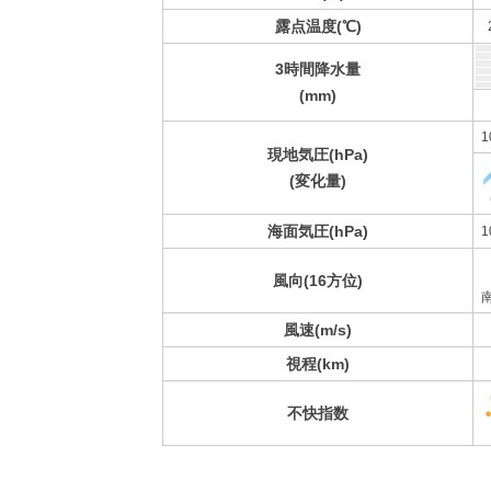
露点温度(℃)
3時間降水量
(mm)
1
現地気圧(hPa)
(変化量)
海面気圧(hPa)
1
風向(16方位)
風速(m/s)
視程(km)
不快指数