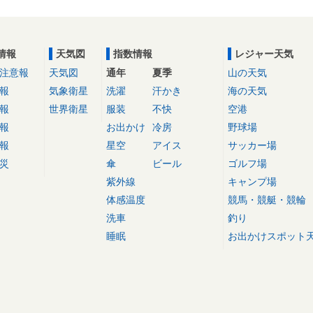
情報
天気図
指数情報
レジャー天気
注意報
天気図
通年
夏季
山の天気
報
気象衛星
洗濯
汗かき
海の天気
報
世界衛星
服装
不快
空港
報
お出かけ
冷房
野球場
報
星空
アイス
サッカー場
災
傘
ビール
ゴルフ場
紫外線
キャンプ場
体感温度
競馬・競艇・競輪
洗車
釣り
睡眠
お出かけスポット