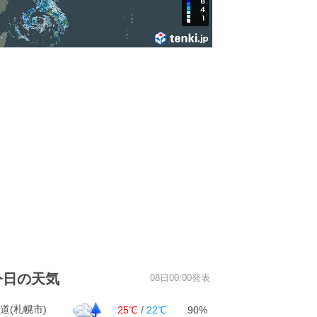
今日の天気
08日00:00発表
道(札幌市)
25℃
/
22℃
90%