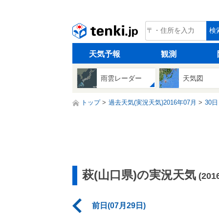
tenki.jp
検
天気予報
観測
雨雲レーダー
天気図
トップ
過去天気(実況天気)2016年07月
30日
萩(山口県)の実況天気
(20
前日(07月29日)