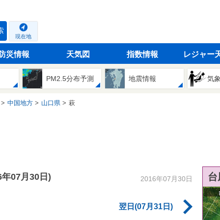
索
現在地
防災情報
天気図
指数情報
レジャー
PM2.5分布予測
地震情報
気
中国地方
山口県
萩
台
16年07月30日)
2016年07月30日
翌日(07月31日)