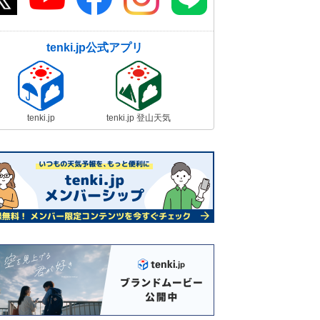
tenki.jp公式アプリ
tenki.jp
tenki.jp 登山天気