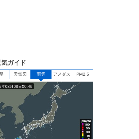
天気ガイド
星
天気図
雨雲
アメダス
PM2.5