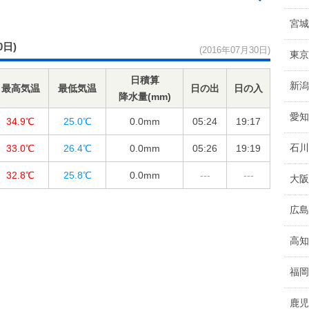
宮城
0日)
(2016年07月30日)
東京
日積算
新潟
最高気温
最低気温
日の出
日の入
降水量(mm)
愛知
34.9℃
25.0℃
0.0
mm
05:24
19:17
石川
33.0℃
26.4℃
0.0
mm
05:26
19:19
32.8℃
25.8℃
0.0
mm
---
---
大阪
広島
高知
福岡
鹿児