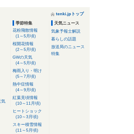
tenki.jpトップ
季節特集
天気ニュース
花粉飛散情報
気象予報士解説
(1～5月頃)
暮らしの話題
桜開花情報
放送局のニュース
(2～5月頃)
特集
GWの天気
(4～5月頃)
梅雨入り・明け
(5～7月頃)
熱中症情報
(4～9月頃)
紅葉見頃情報
天気
(10～11月頃)
ヒートショック
(10～3月頃)
スキー積雪情報
(11～5月頃)