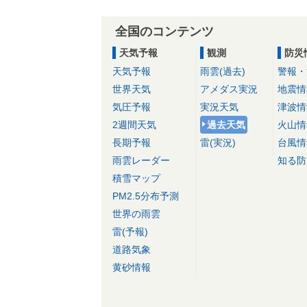
全国のコンテンツ
天気予報
観測
防災
天気予報
雨雲(過去)
警報・
世界天気
アメダス実況
地震情
気圧予報
実況天気
津波情
2週間天気
過去天気
火山情
長期予報
雷(実況)
台風情
雨雲レーダー
知る防
積雪マップ
PM2.5分布予測
世界の雨雲
雷(予報)
道路気象
黄砂情報