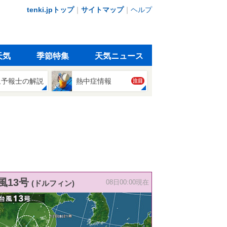
tenki.jpトップ
｜
サイトマップ
｜
ヘルプ
天気
季節特集
天気ニュース
象予報士の解説
熱中症情報
注目
風13号
(ドルフィン)
08日00:00現在