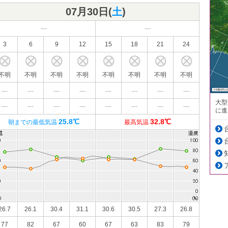
07月30日(
土
)
---
---
3
6
9
12
15
18
21
24
不明
不明
不明
不明
不明
不明
不明
不明
---
---
---
---
---
---
---
---
大型
---
---
---
---
---
---
---
---
に進
25.8℃
32.8℃
朝までの最低気温
最高気温
26.7
26.1
30.4
31.1
30.6
30.5
27.3
26.8
77
82
67
60
67
63
83
79