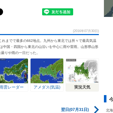
(2016年07月30日)
これまでで最多の662地点。九州から東北では所々で最高気温
後は中国・四国から東北の山沿いを中心に雨や雷雨。山形県山形
は曇りや雨の一日だった。
雨雲レーダー
アメダス(気温)
実況天気
翌日(07月31日)
北海