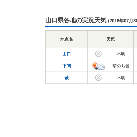
山口県各地の実況天気
(2016年07月3
地点名
天気
山口
不明
下関
晴のち曇
萩
不明