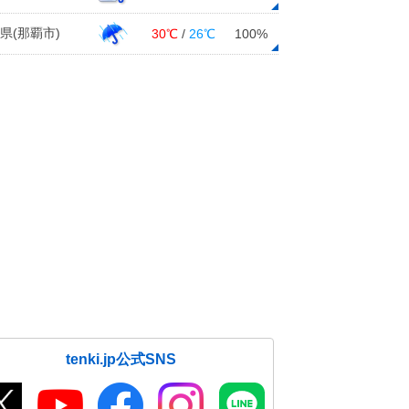
県(那覇市)
30℃
/
26℃
100%
tenki.jp公式SNS