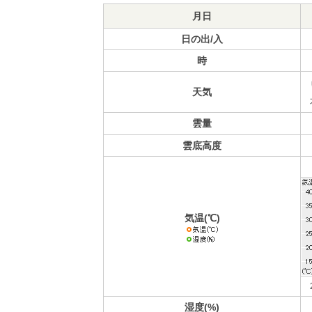
月日
日の出/入
時
天気
雲量
雲底高度
気温(℃)
湿度(%)