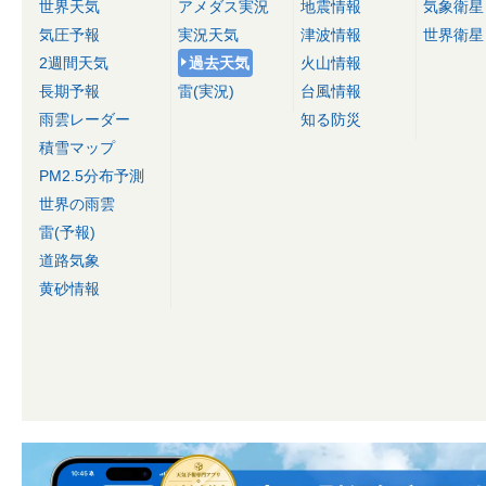
世界天気
アメダス実況
地震情報
気象衛星
気圧予報
実況天気
津波情報
世界衛星
2週間天気
過去天気
火山情報
長期予報
雷(実況)
台風情報
雨雲レーダー
知る防災
積雪マップ
PM2.5分布予測
世界の雨雲
雷(予報)
道路気象
黄砂情報