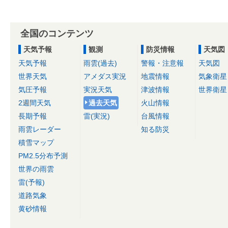
全国のコンテンツ
天気予報
観測
防災情報
天気図
天気予報
雨雲(過去)
警報・注意報
天気図
世界天気
アメダス実況
地震情報
気象衛星
気圧予報
実況天気
津波情報
世界衛星
2週間天気
過去天気
火山情報
長期予報
雷(実況)
台風情報
雨雲レーダー
知る防災
積雪マップ
PM2.5分布予測
世界の雨雲
雷(予報)
道路気象
黄砂情報