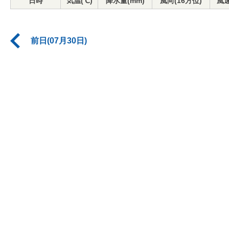
日時
気温(℃)
降水量(mm)
風向(16方位)
風速
前日(07月30日)