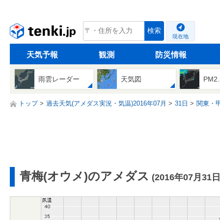
tenki.jp
検索
現在地
天気予報
観測
防災情報
雨雲レーダー
天気図
PM2
トップ
過去天気(アメダス実況・気温)2016年07月
31日
関東・
青梅(オウメ)のアメダス
(2016年07月31日