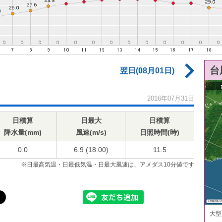
台
翌日(08月01日)
2016年07月31日
日積算
日最大
日積算
降水量(mm)
風速(m/s)
日照時間(時)
0.0
6.9 (18:00)
11.5
※日最高気温・日最低気温・日最大風速は、アメダス10分値です
大型