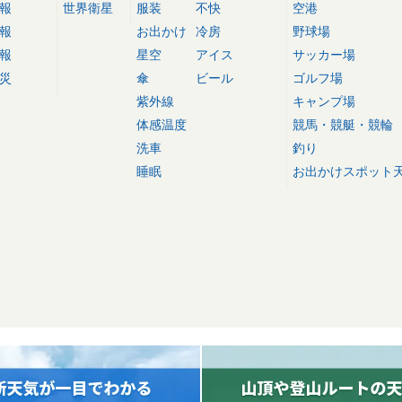
報
世界衛星
服装
不快
空港
報
お出かけ
冷房
野球場
報
星空
アイス
サッカー場
災
傘
ビール
ゴルフ場
紫外線
キャンプ場
体感温度
競馬・競艇・競輪
洗車
釣り
睡眠
お出かけスポット