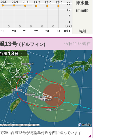
降水量
(mm/h)
時刻
風13号
(ドルフィン)
07日11:00現在
で強い台風13号が与論島付近を西に進んでいます