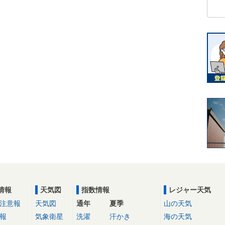
情報
天気図
指数情報
レジャー天気
注意報
天気図
通年
夏季
山の天気
報
気象衛星
洗濯
汗かき
海の天気