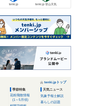
tenki.jp
tenki.jp 登山天気
tenki.jpトップ
季節特集
天気ニュース
花粉飛散情報
気象予報士解説
(1～5月頃)
暮らしの話題
桜開花情報