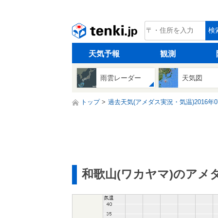
tenki.jp
検
天気予報
観測
雨雲レーダー
天気図
トップ
過去天気(アメダス実況・気温)2016年0
和歌山(ワカヤマ)のアメ