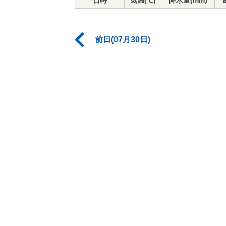
日時
気温(℃)
降水量(mm)
前日(07月30日)