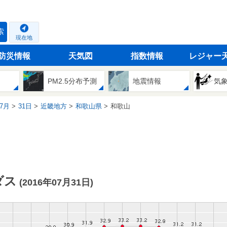
索
現在地
防災情報
天気図
指数情報
レジャー
PM2.5分布予測
地震情報
気
7月
31日
近畿地方
和歌山県
和歌山
ダス
(2016年07月31日)