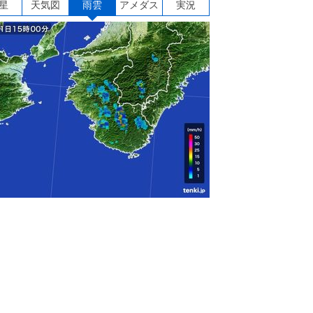
星
天気図
雨雲
アメダス
実況