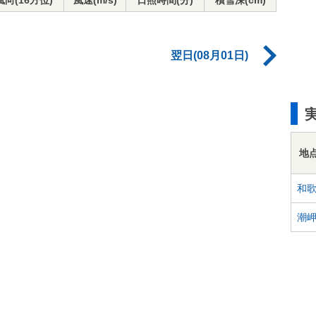
風向(16方位)
風速(m/s)
日照時間(分)
積雪深(cm)
翌日(08月01日)
地
和
潮