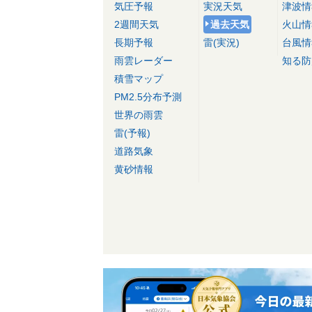
気圧予報
実況天気
津波情
2週間天気
過去天気
火山情
長期予報
雷(実況)
台風情
雨雲レーダー
知る防
積雪マップ
PM2.5分布予測
世界の雨雲
雷(予報)
道路気象
黄砂情報