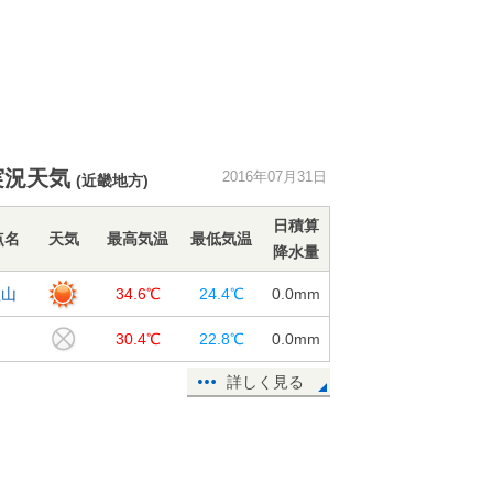
実況天気
2016年07月31日
(近畿地方)
日積算
点名
天気
最高気温
最低気温
降水量
歌山
34.6℃
24.4℃
0.0
mm
岬
30.4℃
22.8℃
0.0
mm
詳しく見る