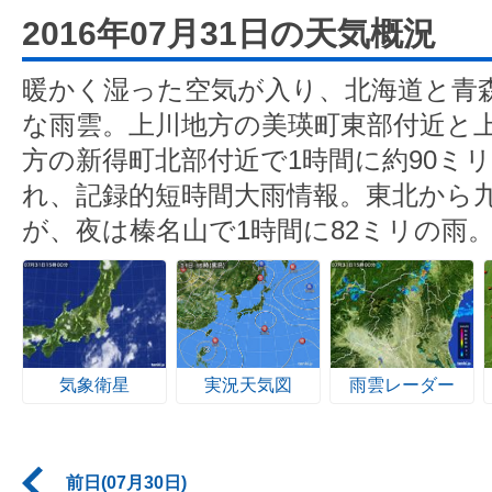
2016年07月31日の天気概況
暖かく湿った空気が入り、北海道と青
な雨雲。上川地方の美瑛町東部付近と
方の新得町北部付近で1時間に約90ミ
れ、記録的短時間大雨情報。東北から
が、夜は榛名山で1時間に82ミリの雨
気象衛星
実況天気図
雨雲レーダー
前日(07月30日)