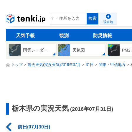
tenki.jp
検索
現在地
天気予報
観測
防災情報
雨雲レーダー
天気図
PM2
トップ
過去天気(実況天気)2016年07月
31日
関東・甲信地方
栃木県の実況天気
(2016年07月31日)
前日(07月30日)