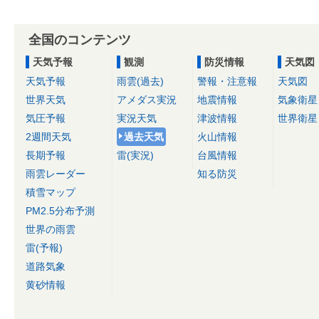
全国のコンテンツ
天気予報
観測
防災情報
天気図
天気予報
雨雲(過去)
警報・注意報
天気図
世界天気
アメダス実況
地震情報
気象衛星
気圧予報
実況天気
津波情報
世界衛星
2週間天気
過去天気
火山情報
長期予報
雷(実況)
台風情報
雨雲レーダー
知る防災
積雪マップ
PM2.5分布予測
世界の雨雲
雷(予報)
道路気象
黄砂情報