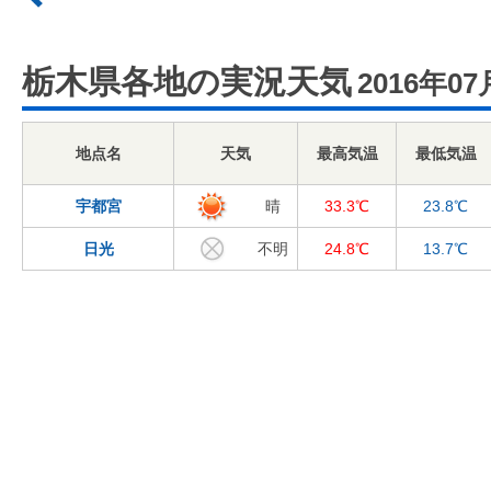
栃木県各地の実況天気
2016年07
地点名
天気
最高気温
最低気温
宇都宮
晴
33.3℃
23.8℃
日光
不明
24.8℃
13.7℃