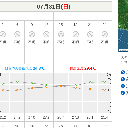
07月31日(
日
)
---
---
3
6
9
12
15
18
21
24
不明
不明
不明
不明
不明
不明
不明
不明
---
---
---
---
---
---
---
---
大型
---
---
---
---
---
---
---
---
に進
24.3℃
29.4℃
朝までの最低気温
最高気温
25.2
24.9
27.0
27.9
28.7
27.3
26.1
25.4
83
90
84
78
76
77
87
90