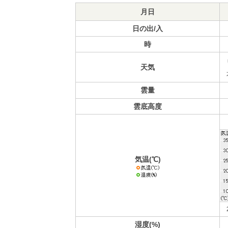
月日
日の出/入
時
天気
雲量
雲底高度
気温(℃)
湿度(%)