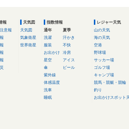
情報
天気図
指数情報
レジャー天気
注意報
天気図
通年
夏季
山の天気
報
気象衛星
洗濯
汗かき
海の天気
報
世界衛星
服装
不快
空港
報
お出かけ
冷房
野球場
報
星空
アイス
サッカー場
災
傘
ビール
ゴルフ場
紫外線
キャンプ場
体感温度
競馬・競艇・競輪
洗車
釣り
睡眠
お出かけスポット