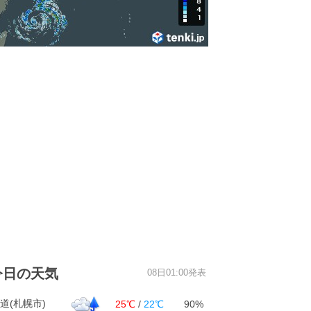
今日の天気
08日01:00発表
道(札幌市)
25℃
/
22℃
90%