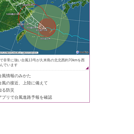
で非常に強い台風13号が久米島の北北西約70kmを西
んでいます
台風情報のみかた
台風の接近、上陸に備えて
知る防災
アプリで台風進路予報を確認