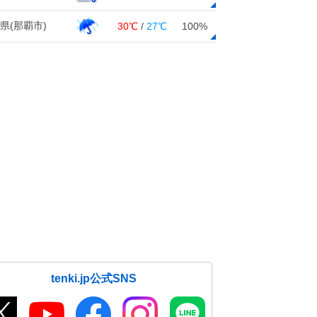
県(那覇市)
30℃
/
27℃
100%
tenki.jp公式SNS