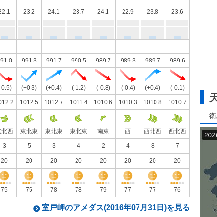
22.1
23.2
24.1
23.7
24.1
22.9
23.8
23.6
---
---
---
---
---
---
---
---
91.0
991.3
991.7
990.5
989.7
989.3
989.7
989.6
-0.5)
(+0.3)
(+0.4)
(-1.2)
(-0.8)
(-0.4)
(+0.4)
(-0.1)
012.2
1012.5
1012.7
1011.4
1010.6
1010.3
1010.8
1010.7
衛
北北西
東北東
東北東
東北東
南東
西
西北西
西北西
3
5
3
4
2
4
8
7
20
20
20
20
20
20
20
20
75
75
78
78
79
77
77
76
室戸岬のアメダス(2016年07月31日)を見る