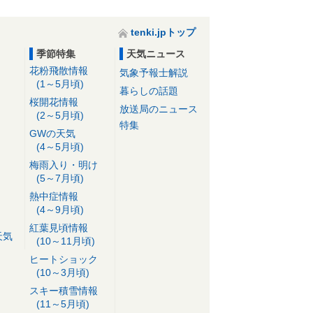
tenki.jpトップ
季節特集
天気ニュース
花粉飛散情報
気象予報士解説
(1～5月頃)
暮らしの話題
桜開花情報
放送局のニュース
(2～5月頃)
特集
GWの天気
(4～5月頃)
梅雨入り・明け
(5～7月頃)
熱中症情報
(4～9月頃)
紅葉見頃情報
天気
(10～11月頃)
ヒートショック
(10～3月頃)
スキー積雪情報
(11～5月頃)