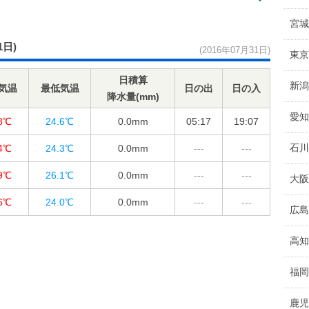
宮城
1日)
(2016年07月31日)
東京
日積算
新潟
気温
最低気温
日の出
日の入
降水量(mm)
愛知
.8℃
24.6℃
0.0
mm
05:17
19:07
石川
.4℃
24.3℃
0.0
mm
---
---
.9℃
26.1℃
0.0
mm
---
---
大阪
.6℃
24.0℃
0.0
mm
---
---
広島
高知
福岡
鹿児