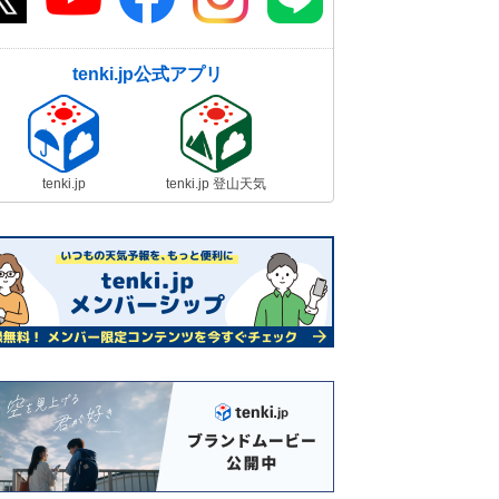
tenki.jp公式アプリ
tenki.jp
tenki.jp 登山天気