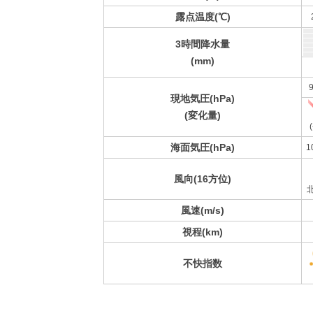
露点温度(℃)
3時間降水量
(mm)
9
現地気圧(hPa)
(変化量)
(
海面気圧(hPa)
1
風向(16方位)
風速(m/s)
視程(km)
不快指数