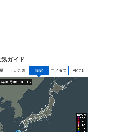
天気ガイド
星
天気図
雨雲
アメダス
PM2.5