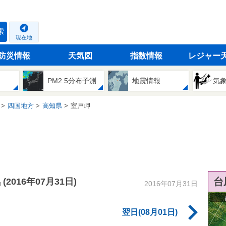
索
現在地
防災情報
天気図
指数情報
レジャー
PM2.5分布予測
地震情報
気
四国地方
高知県
室戸岬
気
台
(2016年07月31日)
2016年07月31日
翌日(08月01日)