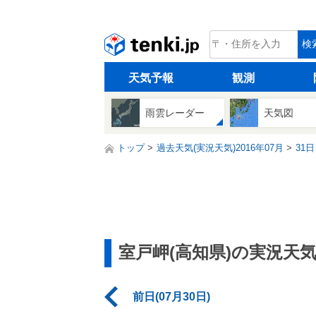
tenki.jp
検
天気予報
観測
雨雲レーダー
天気図
トップ
過去天気(実況天気)2016年07月
31日
室戸岬(高知県)の実況天
前日(07月30日)