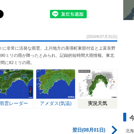
(2016年07月31日)
々に非常に活発な雨雲。上川地方の美瑛町東部付近と上富良野
約90ミリの雨が降ったとみられ、記録的短時間大雨情報。東北
間に82ミリの雨。
雨雲レーダー
アメダス(気温)
実況天気
翌日(08月01日)
北海