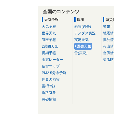
全国のコンテンツ
天気予報
観測
防災
天気予報
雨雲(過去)
警報・
世界天気
アメダス実況
地震情
気圧予報
実況天気
津波情
2週間天気
過去天気
火山情
長期予報
雷(実況)
台風情
雨雲レーダー
知る防
積雪マップ
PM2.5分布予測
世界の雨雲
雷(予報)
道路気象
黄砂情報