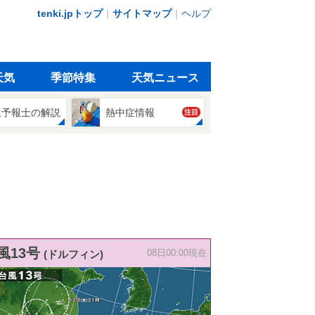
tenki.jpトップ
｜
サイトマップ
｜
ヘルプ
天気
季節特集
天気ニュース
象予報士の解説
熱中症情報
注目
風13号
(ドルフィン)
08日00:00現在