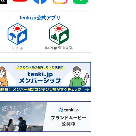
tenki.jp公式アプリ
tenki.jp
tenki.jp 登山天気