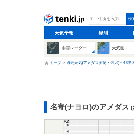
tenki.jp
検
天気予報
観測
雨雲レーダー
天気図
トップ
過去天気(アメダス実況・気温)2016年0
名寄(ナヨロ)のアメダス