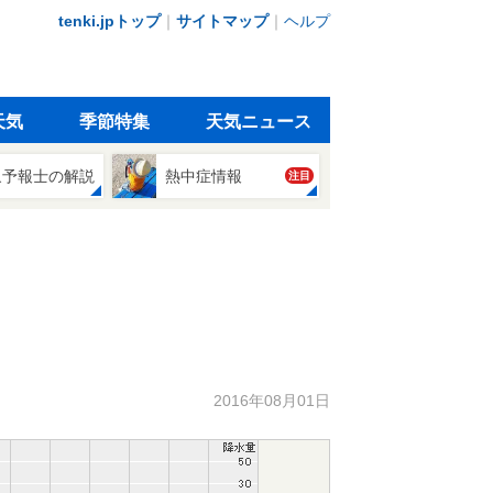
tenki.jpトップ
｜
サイトマップ
｜
ヘルプ
天気
季節特集
天気ニュース
象予報士の解説
熱中症情報
注目
2016年08月01日