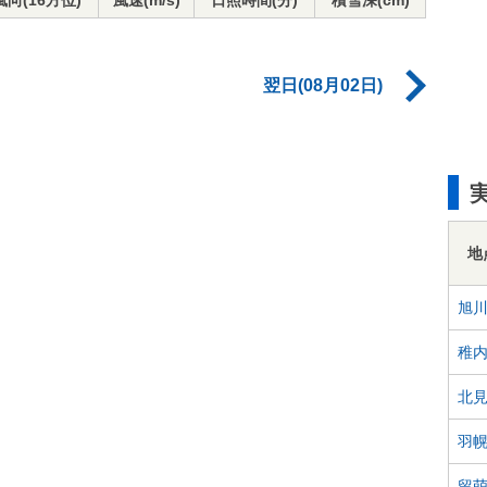
風向(16方位)
風速(m/s)
日照時間(分)
積雪深(cm)
翌日(08月02日)
地
旭
稚
北
羽
留