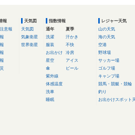
情報
天気図
指数情報
レジャー天気
注意報
天気図
通年
夏季
山の天気
報
気象衛星
洗濯
汗かき
海の天気
報
世界衛星
服装
不快
空港
報
お出かけ
冷房
野球場
報
星空
アイス
サッカー場
災
傘
ビール
ゴルフ場
紫外線
キャンプ場
体感温度
競馬・競艇・競輪
洗車
釣り
睡眠
お出かけスポット