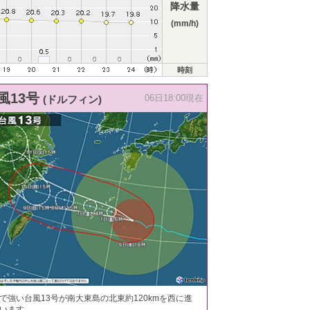
降水量
(mm/h)
時刻
風13号
(ドルフィン)
06日18:00現在
で強い台風13号が南大東島の北東約120kmを西に進
います