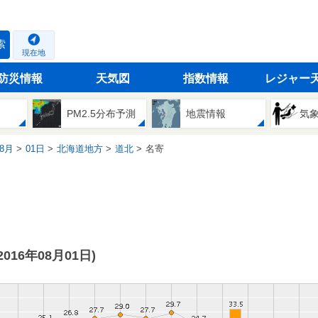
索
現在地
防災情報
天気図
指数情報
レジャー
PM2.5分布予測
地震情報
気
8月
01日
北海道地方
道北
名寄
(2016年08月01日)