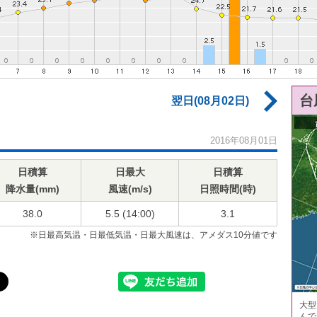
台
翌日(08月02日)
2016年08月01日
日積算
日最大
日積算
降水量(mm)
風速(m/s)
日照時間(時)
38.0
5.5 (14:00)
3.1
※日最高気温・日最低気温・日最大風速は、アメダス10分値です
大型
んで