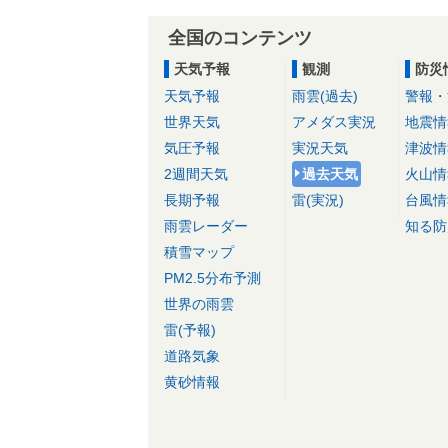
全国のコンテンツ
天気予報
観測
防災
天気予報
雨雲(過去)
警報・
世界天気
アメダス実況
地震情
気圧予報
実況天気
津波情
2週間天気
過去天気
火山情
長期予報
雷(実況)
台風情
雨雲レーダー
知る防
積雪マップ
PM2.5分布予測
世界の雨雲
雷(予報)
道路気象
黄砂情報