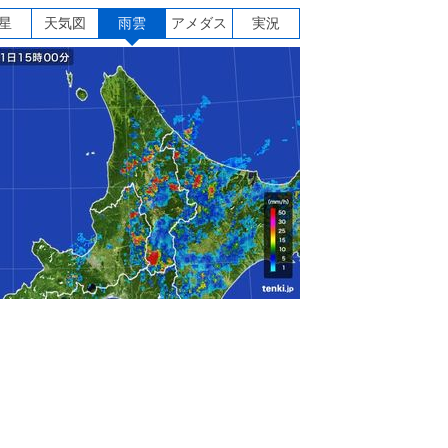
星
天気図
雨雲
アメダス
実況