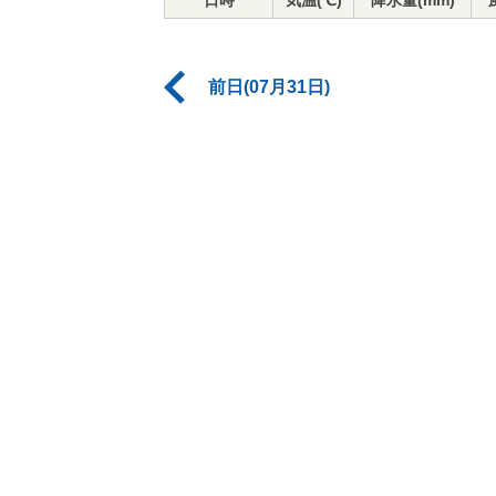
日時
気温(℃)
降水量(mm)
前日(07月31日)