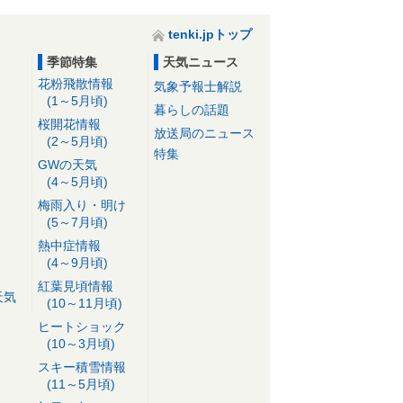
tenki.jpトップ
季節特集
天気ニュース
花粉飛散情報
気象予報士解説
(1～5月頃)
暮らしの話題
桜開花情報
放送局のニュース
(2～5月頃)
特集
GWの天気
(4～5月頃)
梅雨入り・明け
(5～7月頃)
熱中症情報
(4～9月頃)
紅葉見頃情報
天気
(10～11月頃)
ヒートショック
(10～3月頃)
スキー積雪情報
(11～5月頃)