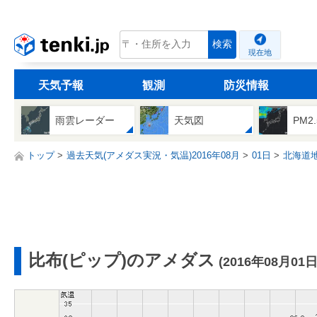
tenki.jp
検索
現在地
天気予報
観測
防災情報
雨雲レーダー
天気図
PM2
トップ
過去天気(アメダス実況・気温)2016年08月
01日
北海道
比布(ピップ)のアメダス
(2016年08月01日