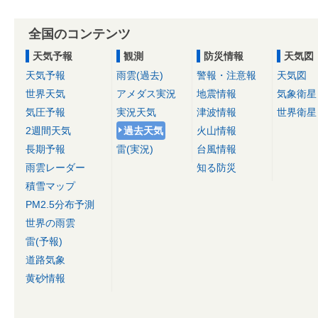
全国のコンテンツ
天気予報
観測
防災情報
天気図
天気予報
雨雲(過去)
警報・注意報
天気図
世界天気
アメダス実況
地震情報
気象衛星
気圧予報
実況天気
津波情報
世界衛星
2週間天気
過去天気
火山情報
長期予報
雷(実況)
台風情報
雨雲レーダー
知る防災
積雪マップ
PM2.5分布予測
世界の雨雲
雷(予報)
道路気象
黄砂情報