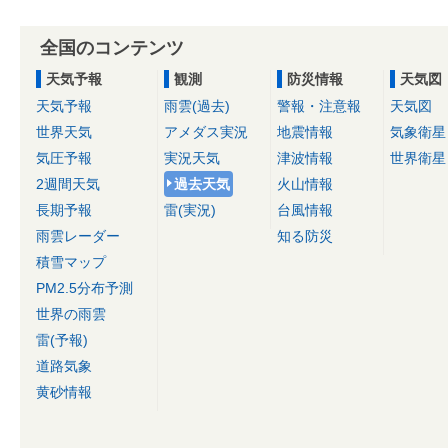
全国のコンテンツ
天気予報
観測
防災情報
天気図
天気予報
雨雲(過去)
警報・注意報
天気図
世界天気
アメダス実況
地震情報
気象衛星
気圧予報
実況天気
津波情報
世界衛星
2週間天気
過去天気
火山情報
長期予報
雷(実況)
台風情報
雨雲レーダー
知る防災
積雪マップ
PM2.5分布予測
世界の雨雲
雷(予報)
道路気象
黄砂情報