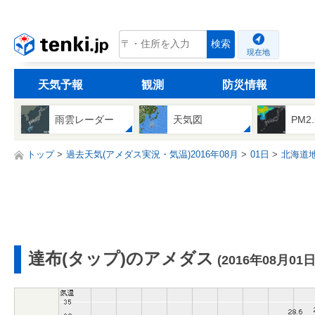
tenki.jp
検索
現在地
天気予報
観測
防災情報
雨雲レーダー
天気図
PM2
トップ
過去天気(アメダス実況・気温)2016年08月
01日
北海道
達布(タップ)のアメダス
(2016年08月01日