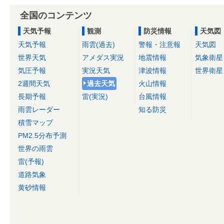
全国のコンテンツ
天気予報
観測
防災情報
天気図
天気予報
雨雲(過去)
警報・注意報
天気図
世界天気
アメダス実況
地震情報
気象衛星
気圧予報
実況天気
津波情報
世界衛星
2週間天気
過去天気
火山情報
長期予報
雷(実況)
台風情報
雨雲レーダー
知る防災
積雪マップ
PM2.5分布予測
世界の雨雲
雷(予報)
道路気象
黄砂情報