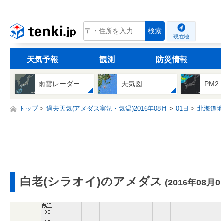
tenki.jp
検索
現在地
天気予報
観測
防災情報
雨雲レーダー
天気図
PM2
トップ
過去天気(アメダス実況・気温)2016年08月
01日
北海道
白老(シラオイ)のアメダス
(2016年08月0