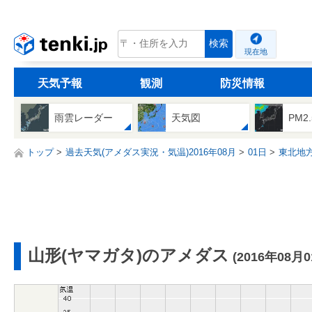
tenki.jp
検索
現在地
天気予報
観測
防災情報
雨雲レーダー
天気図
PM2
トップ
過去天気(アメダス実況・気温)2016年08月
01日
東北地
山形(ヤマガタ)のアメダス
(2016年08月0