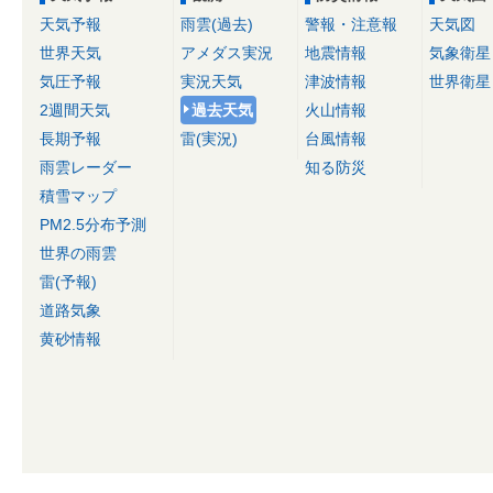
天気予報
雨雲(過去)
警報・注意報
天気図
世界天気
アメダス実況
地震情報
気象衛星
気圧予報
実況天気
津波情報
世界衛星
2週間天気
過去天気
火山情報
長期予報
雷(実況)
台風情報
雨雲レーダー
知る防災
積雪マップ
PM2.5分布予測
世界の雨雲
雷(予報)
道路気象
黄砂情報