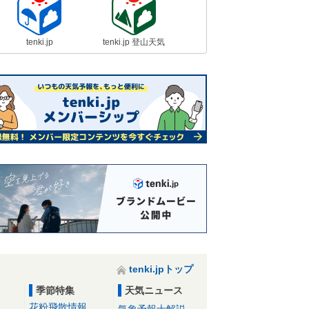
tenki.jp
tenki.jp 登山天気
tenki.jpトップ
季節特集
天気ニュース
花粉飛散情報