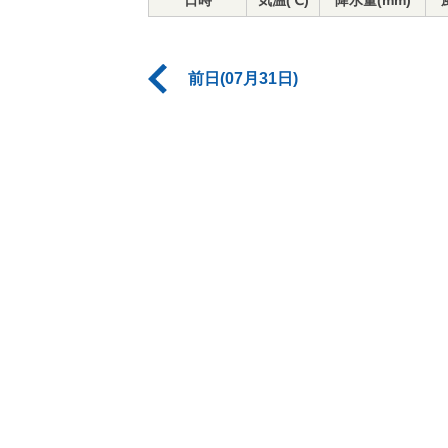
日時
気温(℃)
降水量(mm)
前日(07月31日)