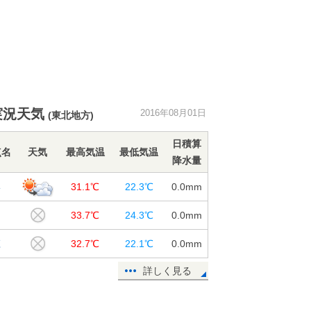
実況天気
2016年08月01日
(東北地方)
日積算
点名
天気
最高気温
最低気温
降水量
形
31.1℃
22.3℃
0.0
mm
田
33.7℃
24.3℃
0.0
mm
庄
32.7℃
22.1℃
0.0
mm
詳しく見る