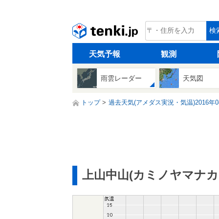
tenki.jp
検
天気予報
観測
雨雲レーダー
天気図
トップ
過去天気(アメダス実況・気温)2016年0
上山中山(カミノヤマナカ