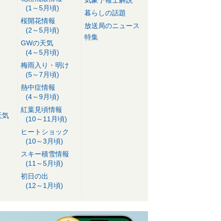
気象予報士解説
(1～5月頃)
暮らしの話題
桜開花情報
放送局のニュース
(2～5月頃)
特集
GWの天気
(4～5月頃)
梅雨入り・明け
(5～7月頃)
熱中症情報
(4～9月頃)
紅葉見頃情報
天気
(10～11月頃)
ヒートショック
(10～3月頃)
スキー積雪情報
(11～5月頃)
初日の出
(12～1月頃)