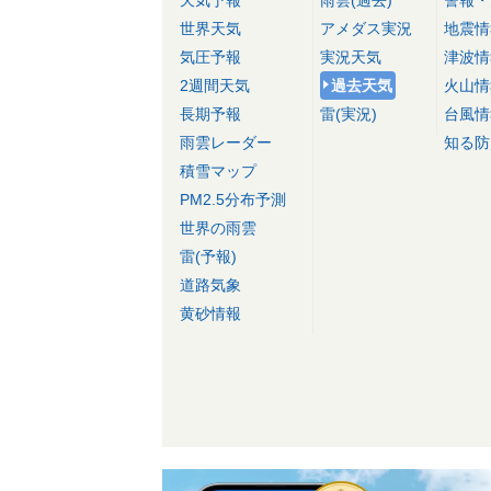
天気予報
雨雲(過去)
警報・
世界天気
アメダス実況
地震情
気圧予報
実況天気
津波情
2週間天気
過去天気
火山情
長期予報
雷(実況)
台風情
雨雲レーダー
知る防
積雪マップ
PM2.5分布予測
世界の雨雲
雷(予報)
道路気象
黄砂情報