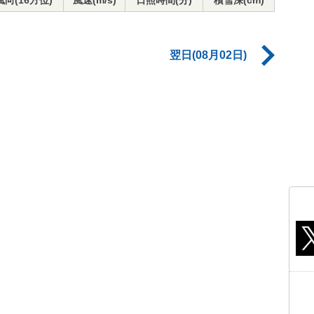
風向(16方位)
風速(m/s)
日照時間(分)
積雪深(cm)
翌日(08月02日)