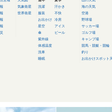
注意報
天気図
通年
夏季
山の天気
報
気象衛星
洗濯
汗かき
海の天気
報
世界衛星
服装
不快
空港
報
お出かけ
冷房
野球場
報
星空
アイス
サッカー場
災
傘
ビール
ゴルフ場
紫外線
キャンプ場
体感温度
競馬・競艇・競輪
洗車
釣り
睡眠
お出かけスポット