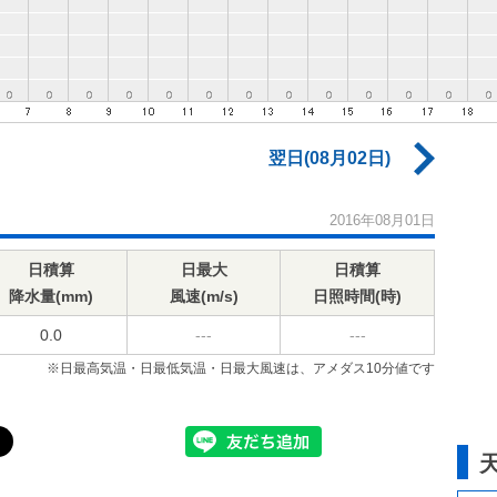
翌日(08月02日)
2016年08月01日
日積算
日最大
日積算
降水量(mm)
風速(m/s)
日照時間(時)
0.0
---
---
※日最高気温・日最低気温・日最大風速は、アメダス10分値です