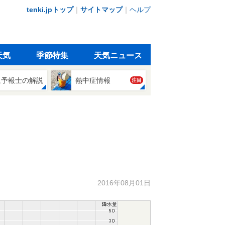
tenki.jpトップ
｜
サイトマップ
｜
ヘルプ
天気
季節特集
天気ニュース
象予報士の解説
熱中症情報
注目
2016年08月01日