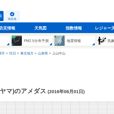
索
現在地
防災情報
天気図
指数情報
レジャー
PM2.5分布予測
地震情報
気
8月
01日
東北地方
山形県
上山中山
ヤマ)のアメダス
(2016年08月01日)