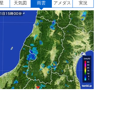
星
天気図
雨雲
アメダス
実況