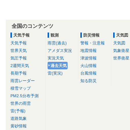
全国のコンテンツ
天気予報
観測
防災情報
天気図
天気予報
雨雲(過去)
警報・注意報
天気図
世界天気
アメダス実況
地震情報
気象衛星
気圧予報
実況天気
津波情報
世界衛星
2週間天気
過去天気
火山情報
長期予報
雷(実況)
台風情報
雨雲レーダー
知る防災
積雪マップ
PM2.5分布予測
世界の雨雲
雷(予報)
道路気象
黄砂情報