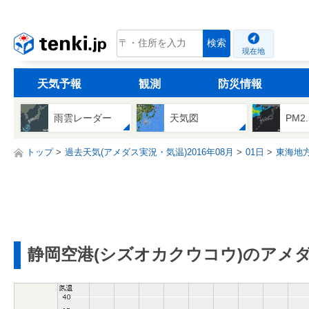
tenki.jp
検索
現在地
天気予報
観測
防災情報
雨雲レーダー
天気図
PM2
トップ
過去天気(アメダス実況・気温)2016年08月
01日
東海地
静岡空港(シズオカクウコウ)のアメ