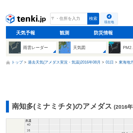
tenki.jp
検索
現在地
天気予報
観測
防災情報
雨雲レーダー
天気図
PM2
トップ
過去天気(アメダス実況・気温)2016年08月
01日
東海地
南知多(ミナミチタ)のアメダス
(2016