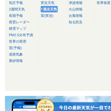
気圧予報
実況天気
津波情報
世界衛星
2週間天気
過去天気
火山情報
長期予報
雷(実況)
台風情報
雨雲レーダー
知る防災
積雪マップ
PM2.5分布予測
世界の雨雲
雷(予報)
道路気象
黄砂情報