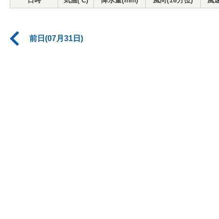
日時
気温(℃)
降水量(mm)
風向(16方位)
風速
前日(07月31日)