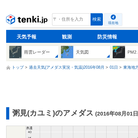
tenki.jp
検索
現在地
天気予報
観測
防災情報
雨雲レーダー
天気図
PM2
トップ
過去天気(アメダス実況・気温)2016年08月
01日
東海地
粥見(カユミ)のアメダス
(2016年08月01日