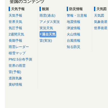
全国のコンテンツ
天気予報
観測
防災情報
天気図
天気予報
雨雲(過去)
警報・注意報
天気図
世界天気
アメダス実況
地震情報
気象衛星
気圧予報
実況天気
津波情報
世界衛星
2週間天気
過去天気
火山情報
長期予報
雷(実況)
台風情報
雨雲レーダー
知る防災
積雪マップ
PM2.5分布予測
世界の雨雲
雷(予報)
道路気象
黄砂情報