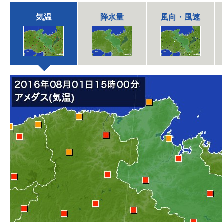
気温
降水量
風向・風速