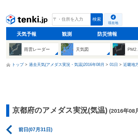
tenki.jp
検索
現在地
天気予報
観測
防災情報
雨雲レーダー
天気図
PM2
トップ
過去天気(アメダス実況・気温)2016年08月
01日
近畿地
京都府のアメダス実況(気温)
(2016年08
前日(07月31日)