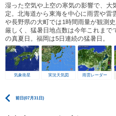
湿った空気や上空の寒気の影響で、大
定。北海道から東海を中心に雨雲や雷
や長野県の大町では1時間雨量が観測史
厳しく、猛暑日地点数は今年これまで
の真夏日。福岡は5日連続の猛暑日。
気象衛星
実況天気図
雨雲レーダー
前日(07月31日)