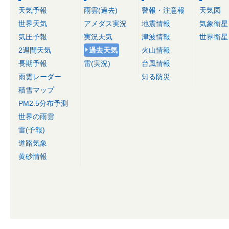
天気予報
雨雲(過去)
警報・注意報
天気図
世界天気
アメダス実況
地震情報
気象衛星
気圧予報
実況天気
津波情報
世界衛星
2週間天気
過去天気
火山情報
長期予報
雷(実況)
台風情報
雨雲レーダー
知る防災
積雪マップ
PM2.5分布予測
世界の雨雲
雷(予報)
道路気象
黄砂情報