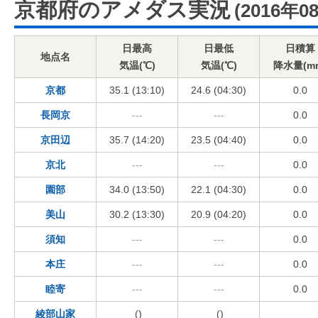
京都府のアメダス実況
(2016年0
日最高
日最低
日積算
地点名
気温(℃)
気温(℃)
降水量(m
京都
35.1 (13:10)
24.6 (04:30)
0.0
長岡京
---
---
0.0
京田辺
35.7 (14:20)
23.5 (04:40)
0.0
京北
---
---
0.0
園部
34.0 (13:50)
22.1 (04:30)
0.0
美山
30.2 (13:30)
20.9 (04:20)
0.0
須知
---
---
0.0
本庄
---
---
0.0
睦寄
---
---
0.0
綾部山家
()
()