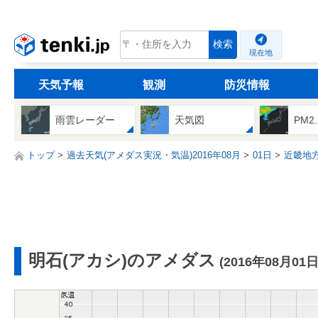
tenki.jp
検索
現在地
天気予報
観測
防災情報
雨雲レーダー
天気図
PM2
トップ
過去天気(アメダス実況・気温)2016年08月
01日
近畿地
明石(アカシ)のアメダス
(2016年08月01日