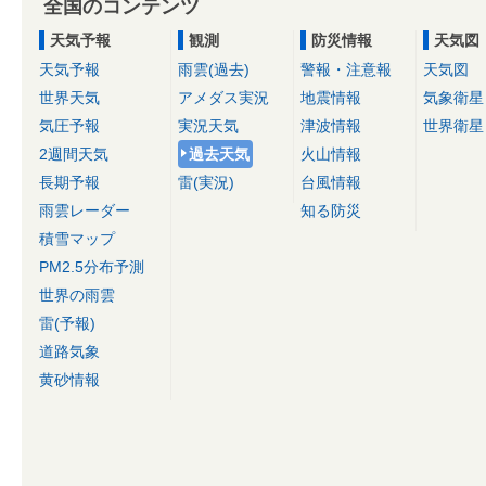
全国のコンテンツ
天気予報
観測
防災情報
天気図
天気予報
雨雲(過去)
警報・注意報
天気図
世界天気
アメダス実況
地震情報
気象衛星
気圧予報
実況天気
津波情報
世界衛星
2週間天気
過去天気
火山情報
長期予報
雷(実況)
台風情報
雨雲レーダー
知る防災
積雪マップ
PM2.5分布予測
世界の雨雲
雷(予報)
道路気象
黄砂情報