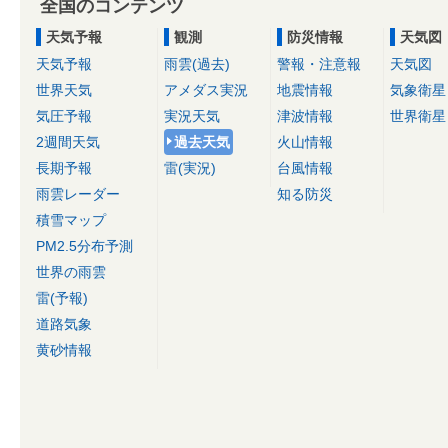
全国のコンテンツ
天気予報
観測
防災情報
天気図
天気予報
雨雲(過去)
警報・注意報
天気図
世界天気
アメダス実況
地震情報
気象衛星
気圧予報
実況天気
津波情報
世界衛星
2週間天気
過去天気
火山情報
長期予報
雷(実況)
台風情報
雨雲レーダー
知る防災
積雪マップ
PM2.5分布予測
世界の雨雲
雷(予報)
道路気象
黄砂情報