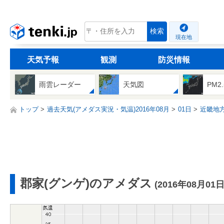
tenki.jp
検索
現在地
天気予報
観測
防災情報
雨雲レーダー
天気図
PM2
トップ
過去天気(アメダス実況・気温)2016年08月
01日
近畿地
郡家(グンゲ)のアメダス
(2016年08月01日