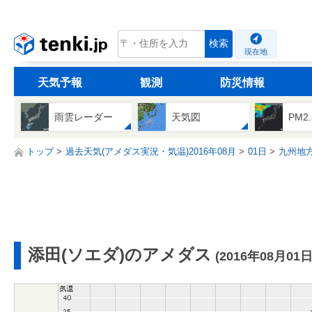
tenki.jp
検索
現在地
天気予報
観測
防災情報
雨雲レーダー
天気図
PM2
トップ
過去天気(アメダス実況・気温)2016年08月
01日
九州地
添田(ソエダ)のアメダス
(2016年08月01日