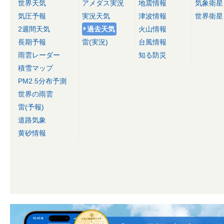
世界天気
アメダス実況
地震情報
気象衛星
気圧予報
実況天気
津波情報
世界衛星
2週間天気
過去天気
火山情報
長期予報
雷(実況)
台風情報
雨雲レーダー
知る防災
積雪マップ
PM2.5分布予測
世界の雨雲
雷(予報)
道路気象
黄砂情報