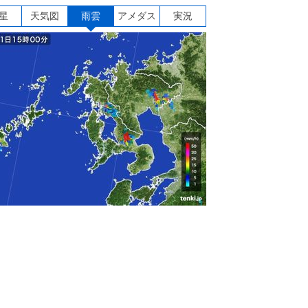
星
天気図
雨雲
アメダス
実況