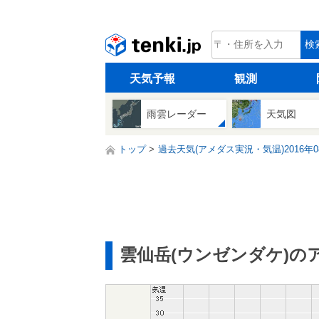
tenki.jp
検
天気予報
観測
雨雲レーダー
天気図
トップ
過去天気(アメダス実況・気温)2016年0
雲仙岳(ウンゼンダケ)の