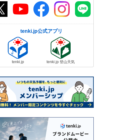
tenki.jp公式アプリ
tenki.jp
tenki.jp 登山天気