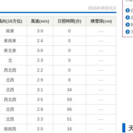
2016年08月01日
風向(16方位)
風速(m/s)
日照時間(分)
積雪深(cm)
南東
3.0
0
---
東南東
2.4
0
---
東北東
3.0
0
---
北
2.3
0
---
西北西
2.2
0
---
北西
2.9
8
---
北西
3.1
34
---
西北西
3.5
59
---
北西
2.8
56
---
北西
3.3
51
---
南南西
2.0
16
---