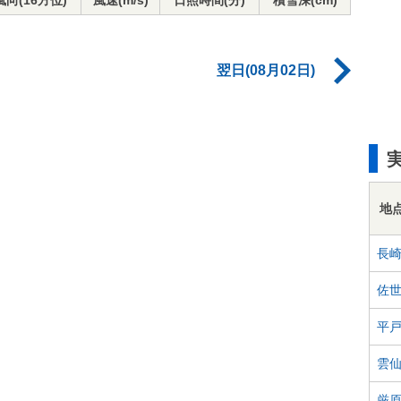
風向(16方位)
風速(m/s)
日照時間(分)
積雪深(cm)
翌日(08月02日)
地
長
佐
平
雲
厳