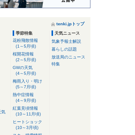
tenki.jpトップ
季節特集
天気ニュース
花粉飛散情報
気象予報士解説
(1～5月頃)
暮らしの話題
桜開花情報
放送局のニュース
(2～5月頃)
特集
GWの天気
(4～5月頃)
梅雨入り・明け
(5～7月頃)
熱中症情報
(4～9月頃)
紅葉見頃情報
天気
(10～11月頃)
ヒートショック
(10～3月頃)