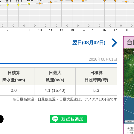
台
翌日(08月02日)
2016年08月01日
日積算
日最大
日積算
降水量(mm)
風速(m/s)
日照時間(時)
0.0
4.1 (15:40)
5.3
※日最高気温・日最低気温・日最大風速は、アメダス10分値です
大型
に進