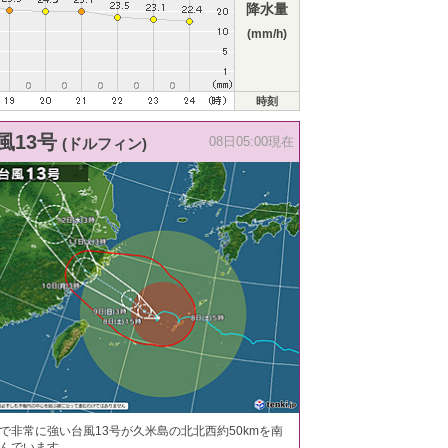
降水量
(mm/h)
時刻
風13号
(ドルフィン)
08日05:00現在
で非常に強い台風13号が久米島の北北西約50kmを南
んでいます