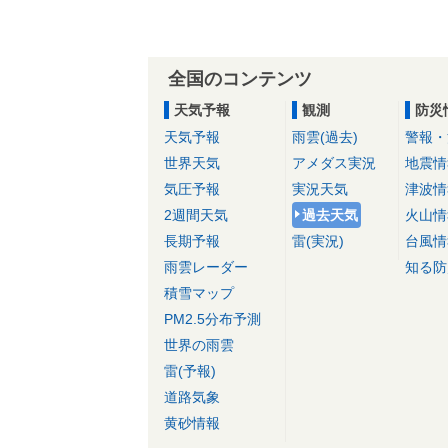
全国のコンテンツ
天気予報
観測
防災
天気予報
雨雲(過去)
警報・
世界天気
アメダス実況
地震情
気圧予報
実況天気
津波情
2週間天気
過去天気
火山情
長期予報
雷(実況)
台風情
雨雲レーダー
知る防
積雪マップ
PM2.5分布予測
世界の雨雲
雷(予報)
道路気象
黄砂情報