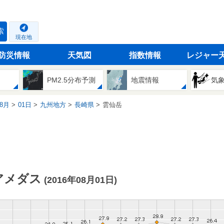
索
現在地
防災情報
天気図
指数情報
レジャー
PM2.5分布予測
地震情報
気
8月
01日
九州地方
長崎県
雲仙岳
アメダス
(2016年08月01日)