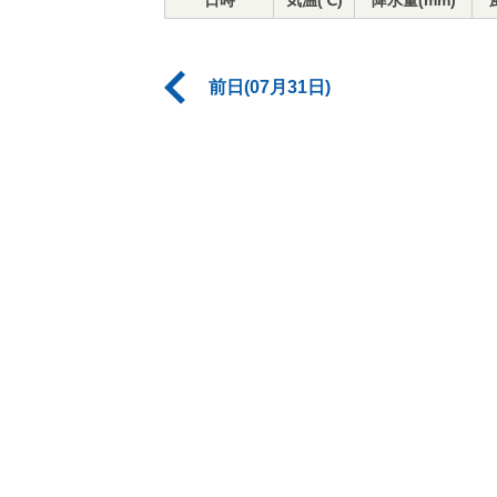
日時
気温(℃)
降水量(mm)
前日(07月31日)