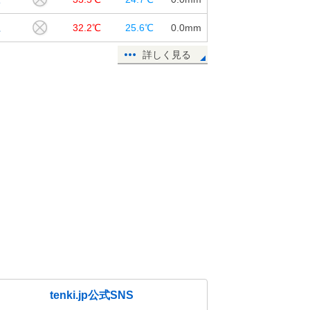
江
32.2℃
25.6℃
0.0
mm
詳しく見る
tenki.jp公式SNS