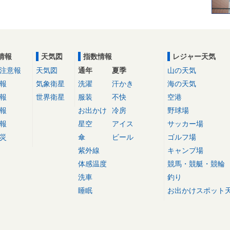
情報
天気図
指数情報
レジャー天気
注意報
天気図
通年
夏季
山の天気
報
気象衛星
洗濯
汗かき
海の天気
報
世界衛星
服装
不快
空港
報
お出かけ
冷房
野球場
報
星空
アイス
サッカー場
災
傘
ビール
ゴルフ場
紫外線
キャンプ場
体感温度
競馬・競艇・競輪
洗車
釣り
睡眠
お出かけスポット