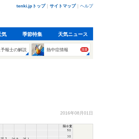
tenki.jpトップ
｜
サイトマップ
｜
ヘルプ
天気
季節特集
天気ニュース
象予報士の解説
熱中症情報
注目
2016年08月01日