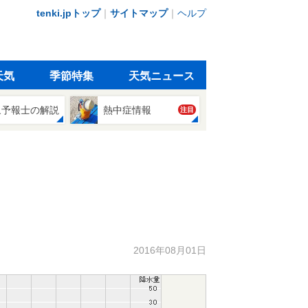
tenki.jpトップ
｜
サイトマップ
｜
ヘルプ
天気
季節特集
天気ニュース
象予報士の解説
熱中症情報
注目
2016年08月01日