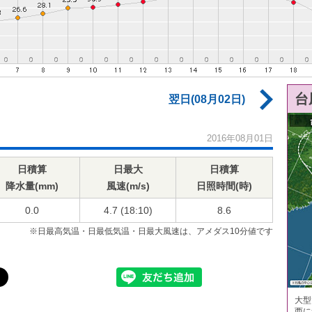
台
翌日(08月02日)
2016年08月01日
日積算
日最大
日積算
降水量(mm)
風速(m/s)
日照時間(時)
0.0
4.7 (18:10)
8.6
※日最高気温・日最低気温・日最大風速は、アメダス10分値です
大型
西に