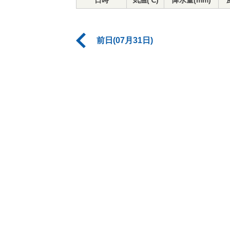
日時
気温(℃)
降水量(mm)
前日(07月31日)