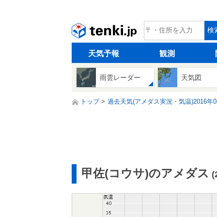
tenki.jp
検
天気予報
観測
雨雲レーダー
天気図
トップ
過去天気(アメダス実況・気温)2016年0
甲佐(コウサ)のアメダス