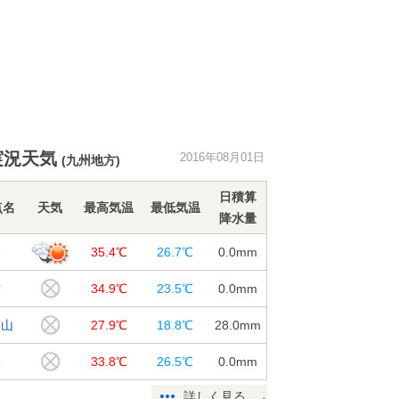
実況天気
2016年08月01日
(九州地方)
日積算
点名
天気
最高気温
最低気温
降水量
本
35.4℃
26.7℃
0.0
mm
吉
34.9℃
23.5℃
0.0
mm
蘇山
27.9℃
18.8℃
28.0
mm
深
33.8℃
26.5℃
0.0
mm
詳しく見る