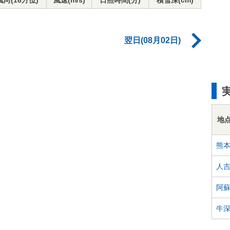
風向(16方位)
風速(m/s)
日照時間(分)
積雪深(cm)
翌日(08月02日)
地
熊
人
阿
牛