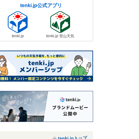
tenki.jp公式アプリ
tenki.jp
tenki.jp 登山天気
tenki.jpトップ