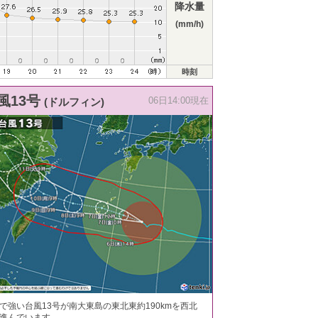
降水量
(mm/h)
時刻
風13号
(ドルフィン)
06日14:00現在
で強い台風13号が南大東島の東北東約190kmを西北
進んでいます