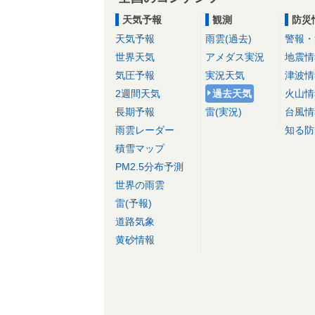
天気予報
観測
防災
天気予報
雨雲(過去)
警報・
世界天気
アメダス実況
地震情
気圧予報
実況天気
津波情
2週間天気
過去天気
火山情
長期予報
雷(実況)
台風情
雨雲レーダー
知る防
積雪マップ
PM2.5分布予測
世界の雨雲
雷(予報)
道路気象
黄砂情報