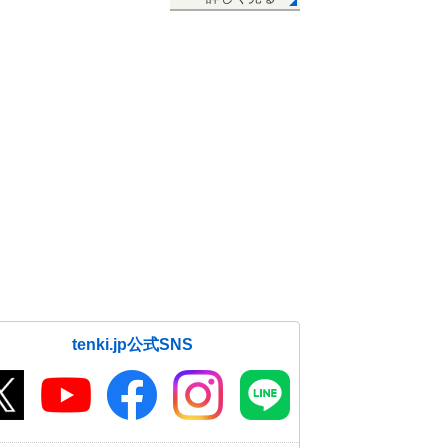
tenki.jp公式SNS