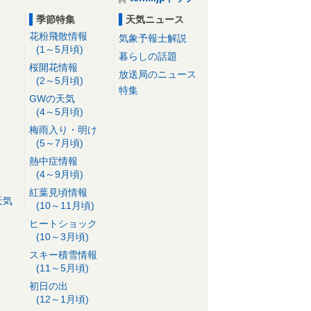
季節特集
天気ニュース
花粉飛散情報
気象予報士解説
(1～5月頃)
暮らしの話題
桜開花情報
放送局のニュース
(2～5月頃)
特集
GWの天気
(4～5月頃)
梅雨入り・明け
(5～7月頃)
熱中症情報
(4～9月頃)
紅葉見頃情報
天気
(10～11月頃)
ヒートショック
(10～3月頃)
スキー積雪情報
(11～5月頃)
初日の出
(12～1月頃)