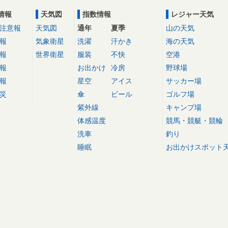
情報
天気図
指数情報
レジャー天気
注意報
天気図
通年
夏季
山の天気
報
気象衛星
洗濯
汗かき
海の天気
報
世界衛星
服装
不快
空港
報
お出かけ
冷房
野球場
報
星空
アイス
サッカー場
災
傘
ビール
ゴルフ場
紫外線
キャンプ場
体感温度
競馬・競艇・競輪
洗車
釣り
睡眠
お出かけスポット