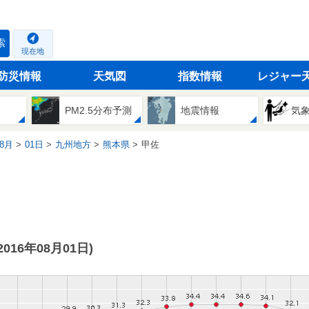
索
現在地
防災情報
天気図
指数情報
レジャー
PM2.5分布予測
地震情報
気
8月
01日
九州地方
熊本県
甲佐
(2016年08月01日)