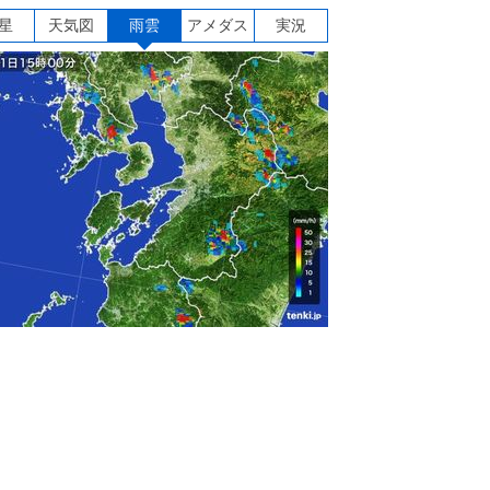
星
天気図
雨雲
アメダス
実況