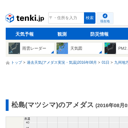
tenki.jp
検索
現在地
天気予報
観測
防災情報
雨雲レーダー
天気図
PM2
トップ
過去天気(アメダス実況・気温)2016年08月
01日
九州地
松島(マツシマ)のアメダス
(2016年08月0