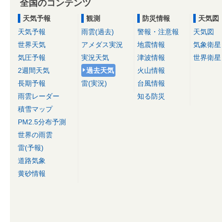
全国のコンテンツ
天気予報
観測
防災情報
天気図
天気予報
雨雲(過去)
警報・注意報
天気図
世界天気
アメダス実況
地震情報
気象衛星
気圧予報
実況天気
津波情報
世界衛星
2週間天気
過去天気
火山情報
長期予報
雷(実況)
台風情報
雨雲レーダー
知る防災
積雪マップ
PM2.5分布予測
世界の雨雲
雷(予報)
道路気象
黄砂情報