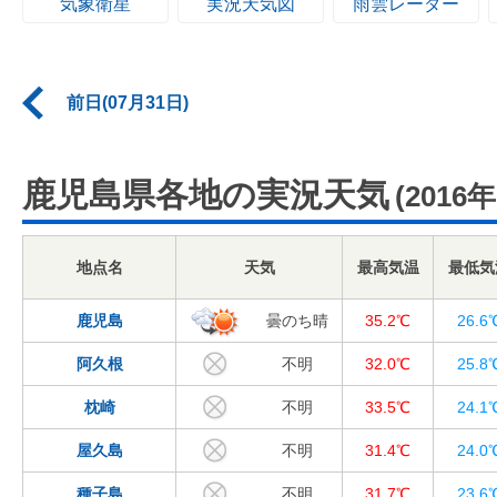
気象衛星
実況天気図
雨雲レーダー
前日(07月31日)
鹿児島県各地の実況天気
(2016
地点名
天気
最高気温
最低気
鹿児島
曇のち晴
35.2℃
26.6
阿久根
不明
32.0℃
25.8
枕崎
不明
33.5℃
24.1
屋久島
不明
31.4℃
24.0
種子島
不明
31.7℃
23.6