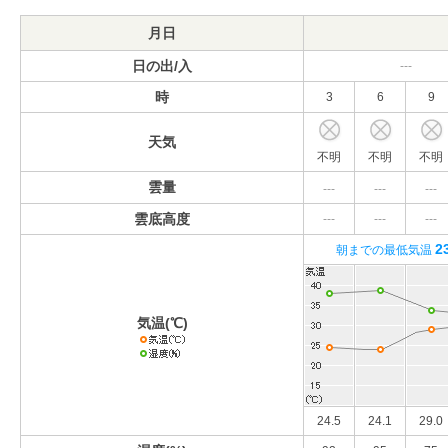
月日
日の出/入
---
時
3
6
9
天気
不明
不明
不明
雲量
---
---
---
雲底高度
---
---
---
2
朝までの最低気温
気温(℃)
24.5
24.1
29.0