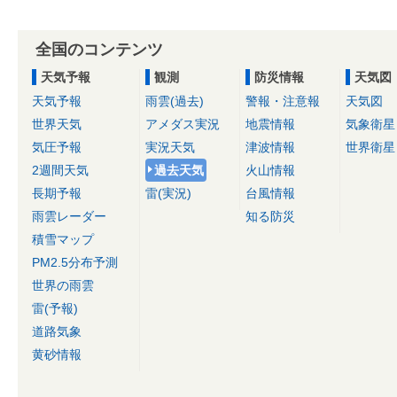
全国のコンテンツ
天気予報
観測
防災情報
天気図
天気予報
雨雲(過去)
警報・注意報
天気図
世界天気
アメダス実況
地震情報
気象衛星
気圧予報
実況天気
津波情報
世界衛星
2週間天気
過去天気
火山情報
長期予報
雷(実況)
台風情報
雨雲レーダー
知る防災
積雪マップ
PM2.5分布予測
世界の雨雲
雷(予報)
道路気象
黄砂情報