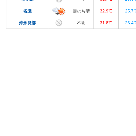
名瀬
曇のち晴
32.9℃
25.7
沖永良部
不明
31.8℃
26.4