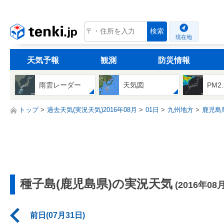
tenki.jp
検索
現在地
天気予報
観測
防災情報
雨雲レーダー
天気図
PM2
トップ
過去天気(実況天気)2016年08月
01日
九州地方
鹿児島
種子島(鹿児島県)の実況天気
(2016年08
前日(07月31日)