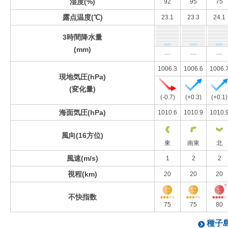
湿度(%)
92
95
75
露点温度(℃)
23.1
23.3
24.1
3時間降水量
(mm)
---
---
---
1006.3
1006.6
1006.
現地気圧(hPa)
(変化量)
(-0.7)
(+0.3)
(+0.1)
海面気圧(hPa)
1010.6
1010.9
1010.
風向(16方位)
東
南東
北
風速(m/s)
1
2
2
視程(km)
20
20
20
不快指数
75
75
80
種子島