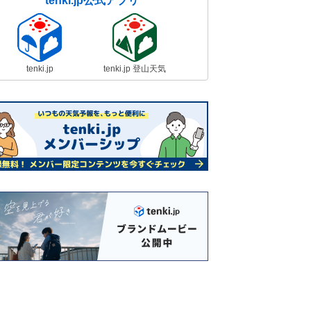
tenki.jp公式アプリ
tenki.jp
tenki.jp 登山天気