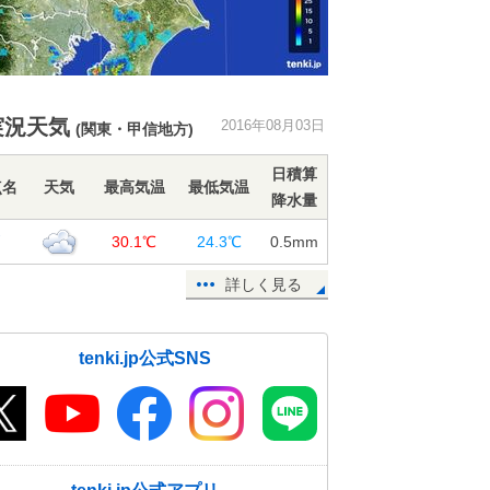
実況天気
2016年08月03日
(関東・甲信地方)
日積算
点名
天気
最高気温
最低気温
降水量
戸
30.1℃
24.3℃
0.5
mm
詳しく見る
tenki.jp公式SNS