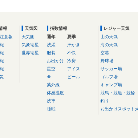
情報
天気図
指数情報
レジャー天気
注意報
天気図
通年
夏季
山の天気
報
気象衛星
洗濯
汗かき
海の天気
報
世界衛星
服装
不快
空港
報
お出かけ
冷房
野球場
報
星空
アイス
サッカー場
災
傘
ビール
ゴルフ場
紫外線
キャンプ場
体感温度
競馬・競艇・競輪
洗車
釣り
睡眠
お出かけスポット