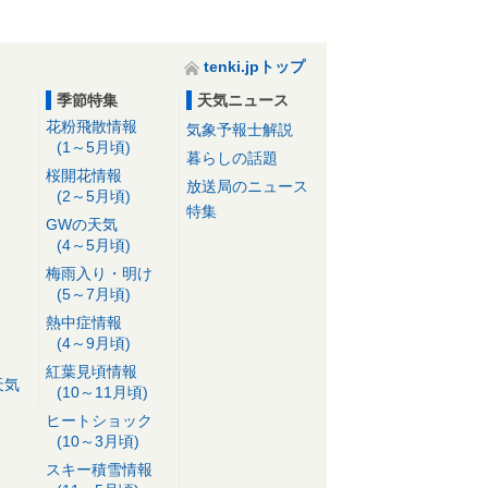
tenki.jpトップ
季節特集
天気ニュース
花粉飛散情報
気象予報士解説
(1～5月頃)
暮らしの話題
桜開花情報
放送局のニュース
(2～5月頃)
特集
GWの天気
(4～5月頃)
梅雨入り・明け
(5～7月頃)
熱中症情報
(4～9月頃)
紅葉見頃情報
天気
(10～11月頃)
ヒートショック
(10～3月頃)
スキー積雪情報