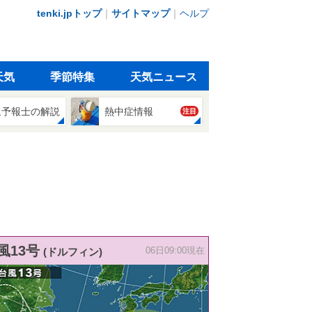
tenki.jpトップ
｜
サイトマップ
｜
ヘルプ
天気
季節特集
天気ニュース
象予報士の解説
熱中症情報
注目
風13号
(ドルフィン)
06日09:00現在