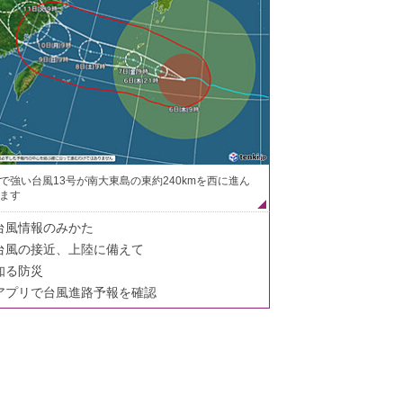
で強い台風13号が南大東島の東約240kmを西に進ん
ます
台風情報のみかた
台風の接近、上陸に備えて
知る防災
アプリで台風進路予報を確認