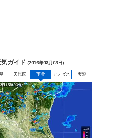
天気ガイド
(2016年08月03日)
星
天気図
雨雲
アメダス
実況