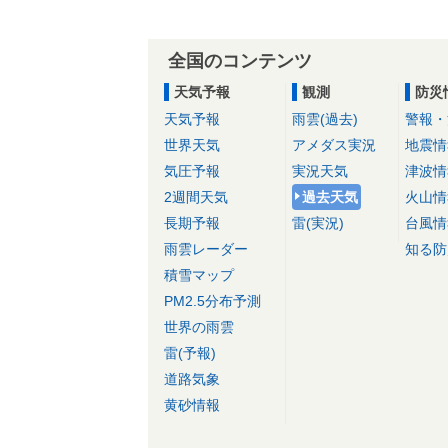
全国のコンテンツ
天気予報
観測
防災
天気予報
雨雲(過去)
警報・
世界天気
アメダス実況
地震情
気圧予報
実況天気
津波情
2週間天気
過去天気
火山情
長期予報
雷(実況)
台風情
雨雲レーダー
知る防
積雪マップ
PM2.5分布予測
世界の雨雲
雷(予報)
道路気象
黄砂情報