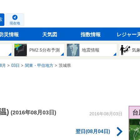
索
現在地
防災情報
天気図
指数情報
レジャー
PM2.5分布予測
地震情報
気
8月
03日
関東・甲信地方
茨城県
温)
台
(2016年08月03日)
2016年08月03日
翌日(08月04日)