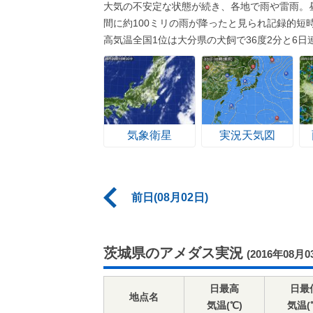
大気の不安定な状態が続き、各地で雨や雷雨。
間に約100ミリの雨が降ったと見られ記録的短
高気温全国1位は大分県の犬飼で36度2分と6日
気象衛星
実況天気図
前日(08月02日)
茨城県のアメダス実況
(2016年08月0
日最高
日最
地点名
気温(℃)
気温(