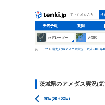
tenki.jp
検
天気予報
観測
雨雲レーダー
天気図
トップ
過去天気(アメダス実況・気温)2016年0
茨城県のアメダス実況(気
前日(08月02日)