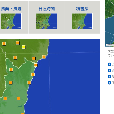
風向・風速
日照時間
積雪深
大型
でい