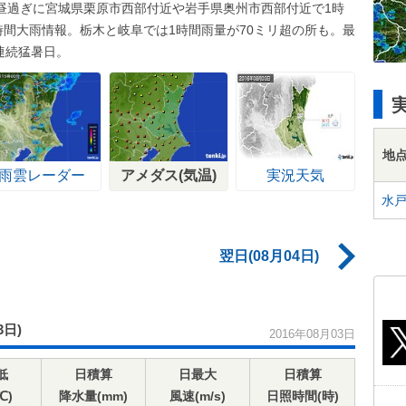
昼過ぎに宮城県栗原市西部付近や岩手県奥州市西部付近で1時
時間大雨情報。栃木と岐阜では1時間雨量が70ミリ超の所も。最
連続猛暑日。
地
雨雲レーダー
アメダス(気温)
実況天気
水
翌日(08月04日)
3日)
2016年08月03日
低
日積算
日最大
日積算
℃)
降水量(mm)
風速(m/s)
日照時間(時)