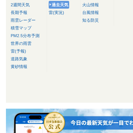
2週間天気
過去天気
火山情報
長期予報
雷(実況)
台風情報
雨雲レーダー
知る防災
積雪マップ
PM2.5分布予測
世界の雨雲
雷(予報)
道路気象
黄砂情報