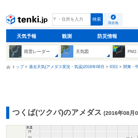
tenki.jp
検索
現在地
天気予報
観測
防災情報
雨雲レーダー
天気図
PM2
トップ
過去天気(アメダス実況・気温)2016年08月
03日
関東・
つくば(ツクバ)のアメダス
(2016年08月