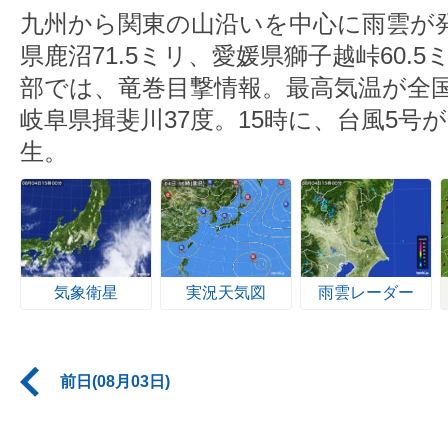
九州から関東の山沿いを中心に雨雲が
県鹿沼71.5ミリ、愛媛県獅子越峠60.
部では、竜巻目撃情報。最高気温が全
岐阜県揖斐川37度。15時に、台風5号
生。
気象衛星
実況天気図
雨雲レーダー
前日(08月03日)