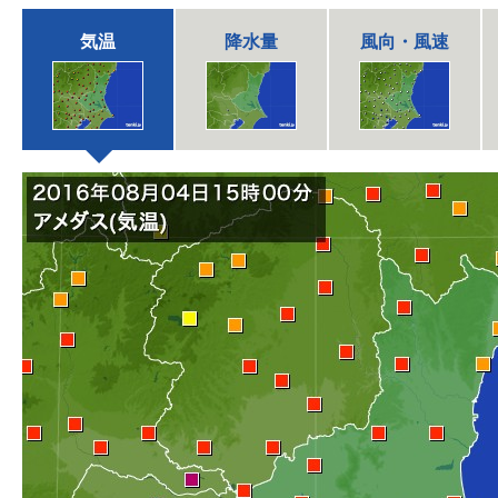
気温
降水量
風向・風速