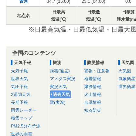
古河
34.7 (15:00)
23.1 (04:00)
0.0
日最高
日最低
日積算
地点名
気温(℃)
気温(℃)
降水量(m
※日最高気温・日最低気温・日最大風
全国のコンテンツ
天気予報
観測
防災情報
天気図
天気予報
雨雲(過去)
警報・注意報
天気図
世界天気
アメダス実況
地震情報
気象衛星
気圧予報
実況天気
津波情報
世界衛星
2週間天気
過去天気
火山情報
長期予報
雷(実況)
台風情報
雨雲レーダー
知る防災
積雪マップ
PM2.5分布予測
世界の雨雲