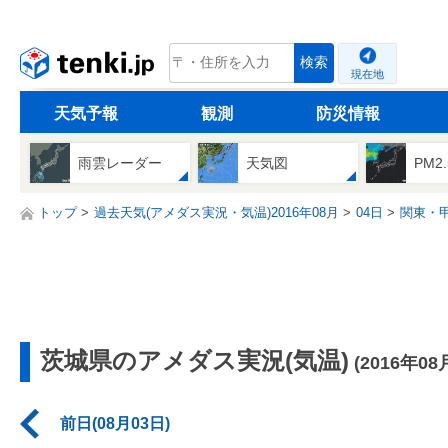
tenki.jp
検索
現在地
天気予報
観測
防災情報
雨雲レーダー
天気図
PM2
トップ
過去天気(アメダス実況・気温)2016年08月
04日
関東・
茨城県のアメダス実況(気温)
(2016年08
前日(08月03日)