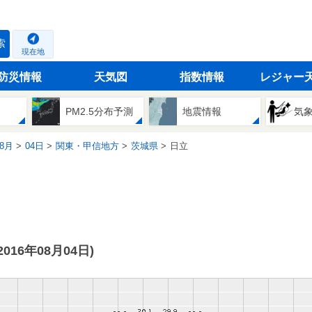
索
現在地
防災情報
天気図
指数情報
レジャー
PM2.5分布予測
地震情報
気
8月
04日
関東・甲信地方
茨城県
日立
(2016年08月04日)