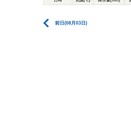
日時
気温(℃)
降水量(mm)
前日(08月03日)