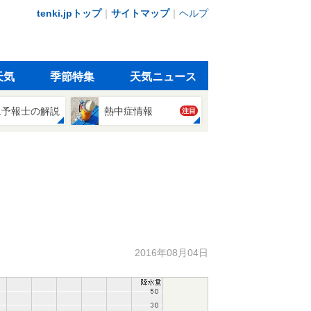
tenki.jpトップ
｜
サイトマップ
｜
ヘルプ
天気
季節特集
天気ニュース
象予報士の解説
熱中症情報
注目
2016年08月04日