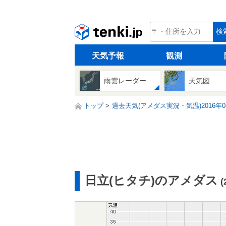
tenki.jp
検
天気予報
観測
雨雲レーダー
天気図
トップ
過去天気(アメダス実況・気温)2016年0
日立(ヒタチ)のアメダス