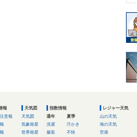
情報
天気図
指数情報
レジャー天気
注意報
天気図
通年
夏季
山の天気
報
気象衛星
洗濯
汗かき
海の天気
報
世界衛星
服装
不快
空港