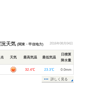
実況天気
2016年08月04日
(関東・甲信地方)
日積算
点名
天気
最高気温
最低気温
降水量
戸
32.4℃
23.3℃
0.0
mm
詳しく見る