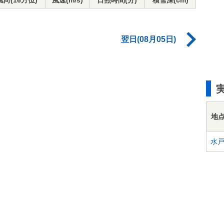
風向(16方位)
風速(m/s)
日照時間(分)
積雪深(cm)
翌日(08月05日)
地
水