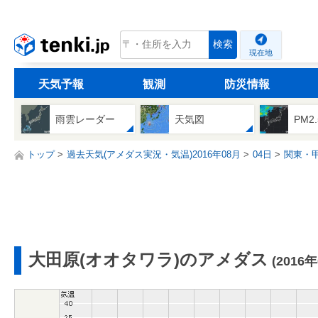
tenki.jp
検索
現在地
天気予報
観測
防災情報
雨雲レーダー
天気図
PM2
トップ
過去天気(アメダス実況・気温)2016年08月
04日
関東・
大田原(オオタワラ)のアメダス
(2016