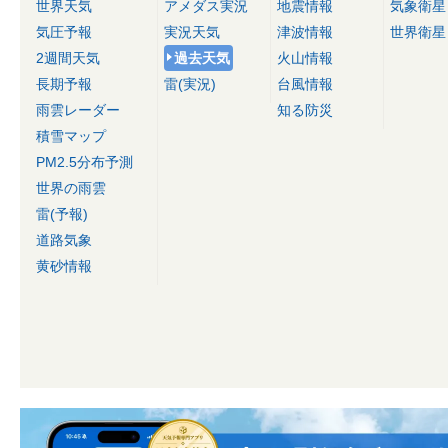
世界天気
アメダス実況
地震情報
気象衛星
気圧予報
実況天気
津波情報
世界衛星
2週間天気
過去天気
火山情報
長期予報
雷(実況)
台風情報
雨雲レーダー
知る防災
積雪マップ
PM2.5分布予測
世界の雨雲
雷(予報)
道路気象
黄砂情報